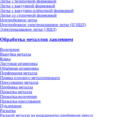
Литье с безопочной формовкой
Литье с вакуумной формовкой
Литье с вакуумно-плёночной формовкой
Литье со стопочной формовкой
Центробежное литье
Центробежное электрошлаковое литье (ЦЭШЛ)
Электрошлаковое литье (ЭШЛ)
Обработка металлов давлением
Волочение
Вырубка металла
Ковка
Листовая штамповка
Объёмная штамповка
Перфорация металла
Правка плоского металлопроката
Прессование металла
Пробивка металла
Прокатка металла
Прокатка-волочение
Прокатка-прессование
Пуклевание
Раскатка
Раскрой металла на координатно-пробивном прессе