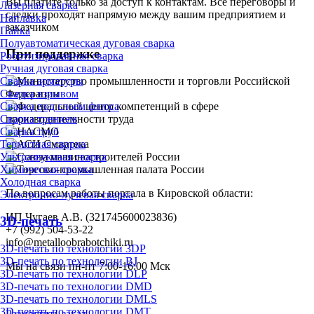
Вы платите только за доступ к контактам. Все переговоры и
Лазерная сварка
сделки проходят напрямую между вашим предприятием и
Наплавка
заказчиком
Пайка
Полуавтоматическая дуговая сварка
При поддержке
Роботизированная сварка
Ручная дуговая сварка
Сварка арматуры
Сварка взрывом
Сварка под слоем флюса
Сварка трением
Сварка труб
Термитная сварка
Ультразвуковая сварка
Химическая сварка
Холодная сварка
По вопросам работы портала в Кировской области:
Электронно-лучевая сварка
ИП Чугаев А.В. (321745600023836)
3D-печать
+7 (992) 504-53-22
info@metalloobrabotchiki.ru
3D-печать по технологии 3DP
3D-печать по технологии BJ
Мы на связи пн-пт 7:00-16:00 Мск
3D-печать по технологии DLP
3D-печать по технологии DMD
3D-печать по технологии DMLS
3D-печать по технологии DMT
Разместить заказ