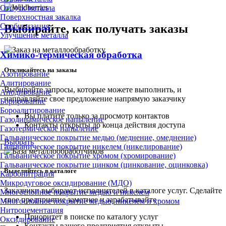
Отпуск металла
Поверхностная закалка
Сорбитизация
Выбирайте, как получать заказы
Улучшение металла
Химико-термическая обработка
Откликайтесь на заказы
Азотирование
Алитирование
Выбирайте запросы, которые можете выполнить, и
Анодирование
направляйте свое предложение напрямую заказчику
Борирование
Бороалитирование
Вы платите только за просмотр контактов
Газодинамическое напыление
Контакты открыты до конца действия доступа
Газотермическое напыление
Гальваническое покрытие медью (меднение, омеднение)
Выбрать
Гальваническое покрытие никелем (никелирование)
Гальваническое покрытие хромом (хромирование)
Гальваническое покрытие цинком (цинкование, оцинковка)
Выделяйтесь в каталоге
Карбонитрация
Микродуговое оксидирование (МДО)
Заказчики выбирают исполнителей в каталоге услуг. Сделайте
Многослойное покрытие медью и никелем
свое предприятие заметнее и зарабатывайте
Многослойное покрытие медью, никелем и хромом
Нитроцементация
Приоритет в поиске по каталогу услуг
Оксидирование
Контакты вашего предприятия открыты