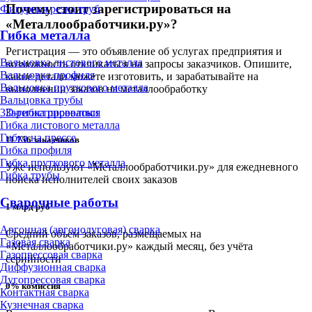
Почему стоит зарегистрироваться на
Фигурная резка труб
«Металлообработчики.ру»?
Гибка металла
Регистрация — это объявление об услугах предприятия и
Вальцовка листового металла
возможность откликаться на запросы заказчиков. Опишите,
Вальцовка профиля
какие детали можете изготовить, и зарабатывайте на
Вальцовка пруткового металла
выполнении заказов на металлообработку
Вальцовка трубы
Зарегистрироваться
3D-гибка проволоки
Гибка листового металла
Гибка на прессе
11 756 заказчиков
Гибка профиля
Гибка пруткового металла
Уже используют «Металлообработчики.ру» для ежедневного
Гибка трубы
поиска исполнителей своих заказов
Сварочные работы
1 млрд руб
Аргонная (аргонодуговая) сварка
Средний объём заказов, размещаемых на
Газовая сварка
«Металлообработчики.ру» каждый месяц, без учёта
Газопрессовая сварка
серийности
Диффузионная сварка
Дугопрессовая сварка
0% комиссия
Контактная сварка
Кузнечная сварка