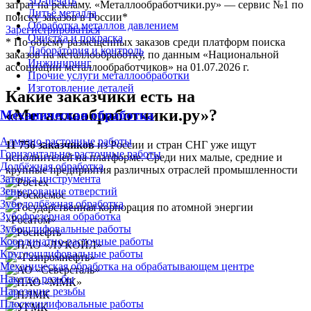
3D-печать
затрат на рекламу. «Металлообработчики.ру» — сервис №1 по
Литьё металла
поиску заказов в России*
Обработка металлов давлением
Зарегистрироваться
Очистка и покраска
* По объёму размещенных заказов среди платформ поиска
Лаборатория и контроль
заказов на металлообработку, по данным «Национальной
Инжиниринг
ассоциации металлообработчиков» на 01.07.2026 г.
Прочие услуги металлообработки
Изготовление деталей
Какие заказчики есть на
«Металлообработчики.ру»?
Механическая обработка
Алмазно-расточные работы
11 756 заказчиков
из России и стран СНГ уже ищут
Горизонтально-расточные работы
исполнителей на платформе. Среди них малые, средние и
Долбёжная обработка
крупные предприятия различных отраслей промышленности
Заточка инструмента
Зенкерование отверстий
Зубодолбёжная обработка
Зубофрезерная обработка
Зубошлифовальные работы
Координатно-расточные работы
Круглошлифовальные работы
Механическая обработка на обрабатывающем центре
Накатка резьбы
Нарезание резьбы
Плоскошлифовальные работы