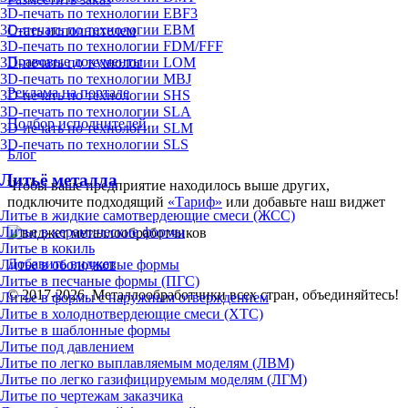
3D-печать по технологии EBF3
3D-печать по технологии EBM
Стать исполнителем
3D-печать по технологии FDM/FFF
Правовые документы
3D-печать по технологии LOM
3D-печать по технологии MBJ
Реклама на портале
3D-печать по технологии SHS
3D-печать по технологии SLA
Подбор исполнителей
3D-печать по технологии SLM
3D-печать по технологии SLS
Блог
Литьё металла
Чтобы ваше предприятие находилось выше других,
подключите подходящий
«Тариф»
или добавьте наш виджет
Литье в жидкие самотвердеющие смеси (ЖСС)
Литье в керамические формы
Литье в кокиль
Добавить виджет
Литье в оболочковые формы
Литье в песчаные формы (ПГС)
© 2017-2026. Металлообработчики всех стран, объединяйтесь!
Литье в формы с наружным отверждением
Литье в холоднотвердеющие смеси (ХТС)
Литье в шаблонные формы
Литье под давлением
Литье по легко выплавляемым моделям (ЛВМ)
Литье по легко газифицируемым моделям (ЛГМ)
Литье по чертежам заказчика