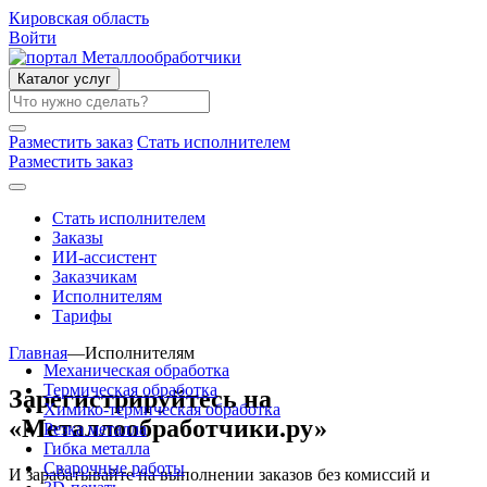
Кировская область
Войти
Каталог услуг
Разместить заказ
Стать исполнителем
Разместить заказ
Стать исполнителем
Заказы
ИИ-ассистент
Заказчикам
Исполнителям
Тарифы
Главная
—
Исполнителям
Механическая обработка
Термическая обработка
Зарегистрируйтесь на
Химико-термическая обработка
«Металлообработчики.ру»
Резка металла
Гибка металла
Сварочные работы
И зарабатывайте на выполнении заказов без комиссий и