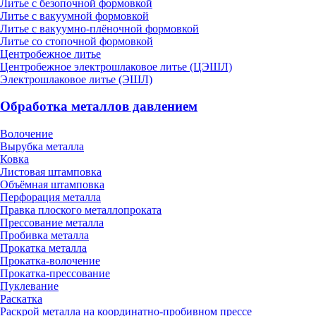
Литье с безопочной формовкой
Литье с вакуумной формовкой
Литье с вакуумно-плёночной формовкой
Литье со стопочной формовкой
Центробежное литье
Центробежное электрошлаковое литье (ЦЭШЛ)
Электрошлаковое литье (ЭШЛ)
Обработка металлов давлением
Волочение
Вырубка металла
Ковка
Листовая штамповка
Объёмная штамповка
Перфорация металла
Правка плоского металлопроката
Прессование металла
Пробивка металла
Прокатка металла
Прокатка-волочение
Прокатка-прессование
Пуклевание
Раскатка
Раскрой металла на координатно-пробивном прессе