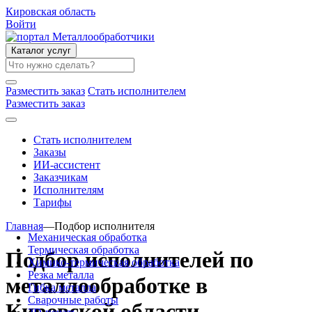
Кировская область
Войти
Каталог услуг
Разместить заказ
Стать исполнителем
Разместить заказ
Стать исполнителем
Заказы
ИИ-ассистент
Заказчикам
Исполнителям
Тарифы
Главная
—
Подбор исполнителя
Механическая обработка
Термическая обработка
Подбор исполнителей по
Химико-термическая обработка
Резка металла
металлообработке в
Гибка металла
Сварочные работы
Кировской области