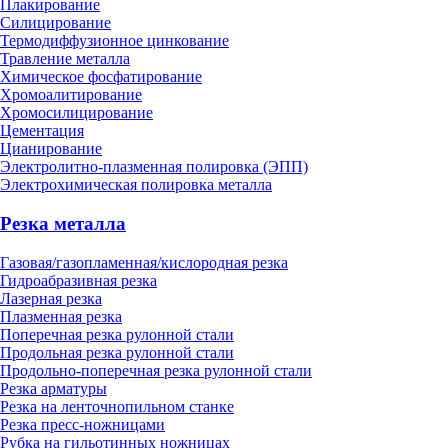
Плакирование
Силицирование
Термодиффузионное цинкование
Травление металла
Химическое фосфатирование
Хромоалитирование
Хромосилицирование
Цементация
Цианирование
Электролитно-плазменная полировка (ЭПП)
Электрохимическая полировка металла
Резка металла
Газовая/газопламенная/кислородная резка
Гидроабразивная резка
Лазерная резка
Плазменная резка
Поперечная резка рулонной стали
Продольная резка рулонной стали
Продольно-поперечная резка рулонной стали
Резка арматуры
Резка на ленточнопильном станке
Резка пресс-ножницами
Рубка на гильотинных ножницах