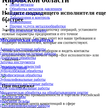
3D-печать
Литьё металла
Обработка металлов давлением
Найдите подходящего исполнителя еще
Очистка и покраска
Лаборатория и контроль
быстрее
Инжиниринг
Прочие услуги металлообработки
Задайте технологическую цепочку операций, установите
Изготовление деталей
нужные параметры предприятия и его точное
местонахождение. Система учтет все ваши требования и
Механическая обработка
подберет исполнителей, которые им соответствуют.
Алмазно-расточные работы
Чтобы воспользоваться подбором и видеть контакты
Горизонтально-расточные работы
исполнителей, подключите тариф «Все исполнители» или
Долбёжная обработка
«Заказчик»
Заточка инструмента
Зенкерование отверстий
Выбрать тариф
Зубодолбёжная обработка
Зубофрезерная обработка
Зубошлифовальные работы
Координатно-расточные работы
При поддержке
Круглошлифовальные работы
Механическая обработка на обрабатывающем центре
Накатка резьбы
Нарезание резьбы
Плоскошлифовальные работы