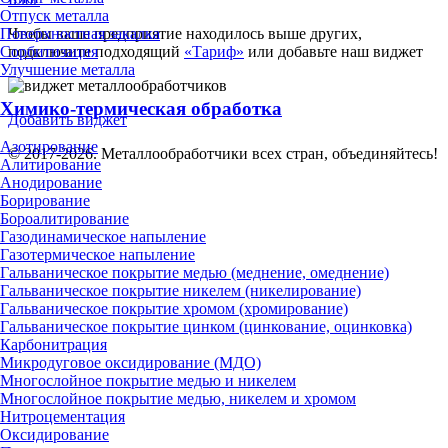
Отпуск металла
Поверхностная закалка
Чтобы ваше предприятие находилось выше других,
Сорбитизация
подключите подходящий
«Тариф»
или добавьте наш виджет
Улучшение металла
Химико-термическая обработка
Добавить виджет
Азотирование
© 2017-2026. Металлообработчики всех стран, объединяйтесь!
Алитирование
Анодирование
Борирование
Бороалитирование
Газодинамическое напыление
Газотермическое напыление
Гальваническое покрытие медью (меднение, омеднение)
Гальваническое покрытие никелем (никелирование)
Гальваническое покрытие хромом (хромирование)
Гальваническое покрытие цинком (цинкование, оцинковка)
Карбонитрация
Микродуговое оксидирование (МДО)
Многослойное покрытие медью и никелем
Многослойное покрытие медью, никелем и хромом
Нитроцементация
Оксидирование