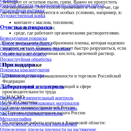
зачищают от остатков пыли, грязи. Важно не пропустить
Раскрой металла на координатно-пробивном прессе
обезжиривание. Этот способ применяют в том случае, где
Ротационная вытяжка
металлы эксплуатируются в особых условиях, например, в:
Художественная ковка
контакте с маслом, топливом;
Очистка и покраска
высокой влажности;
среде, где работают органическими растворителями.
Безвоздушная покраска
После высыхания будет образована пленка, которая надежно
Дробеструйная обработка
защитит металл. Однако она может быстро разрушиться, если
Обработка в галтовочном барабане
на нее попадет агрессивная кислота, щелочной раствор.
Обработка в дробемёте
Пескоструйная обработка
При поддержке
Покраска кистью
Покраска краскопультом
Порошковая покраска
Лаборатория и контроль
Визуально-измерительный контроль
Исследование порошковых материалов
Контроль проникающими веществами
Магнитопорошковый контроль
Металлография
По вопросам работы портала в Кировской области:
Определение остаточных напряжений
Определение предела прочности на растяжение