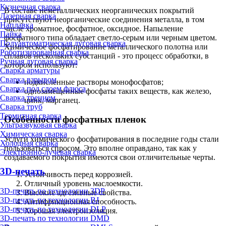
Кузнечная сварка
В составе неметаллических неорганических покрытий
Лазерная сварка
присутствуют неорганические соединения металла, в том
Наплавка
числе хроматное, фосфатное, оксидное. Напыление
Пайка
фосфатного типа обладает светло-серым или черным цветом.
Полуавтоматическая дуговая сварка
Химическое фосфатирование металлического полотна или
Роботизированная сварка
сплавов нескольких субстанций - это процесс обработки, в
Ручная дуговая сварка
котором используют:
Сварка арматуры
Сварка взрывом
подкисленные растворы монофосфатов;
Сварка под слоем флюса
однозамещенные фосфаты таких веществ, как железо,
Сварка трением
цинк, марганец.
Сварка труб
Термитная сварка
Особенности фосфатных пленок
Ультразвуковая сварка
Химическая сварка
Услуги химического фосфатирования в последние годы стали
Холодная сварка
пользоваться спросом. Это вполне оправдано, так как у
Электронно-лучевая сварка
создаваемого покрытия имеются свои отличительные черты.
3D-печать
Устойчивость перед коррозией.
Отличный уровень маслоемкости.
3D-печать по технологии 3DP
Высокие адгезивные свойства.
3D-печать по технологии BJ
Антифрикционная способность.
3D-печать по технологии DLP
Хорошая электроизоляция.
3D-печать по технологии DMD