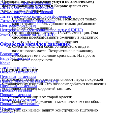
Предприятия, оказывающие
услуги по химическому
Литье по чертежам заказчика
фосфатированию металла в Кирове
делают его
Литье с безопочной формовкой
следующими растворами:
Литье с вакуумной формовкой
Литье с вакуумно-плёночной формовкой
Серная или соляная кислота. Используют только
Литье со стопочной формовкой
концентрацию в 5%. Дополнительно добавляют
Центробежное литье
ингибиторы ржавчины.
Центробежное электрошлаковое литье (ЦЭШЛ)
Ортофосфорная кислота - 15-30%. Эссенция. Она
Электрошлаковое литье (ЭШЛ)
способна преобразовывать ржавчину в надежную
защиту от повторного возникновения.
Обработка металлов давлением
Смесь из кислоты оксипропионового вида и
вазелинового масла. Воздействие на ржавчину
Волочение
преобразует ее в солевые кристаллы. Их просто
Вырубка металла
счистить с поверхности.
Ковка
Листовая штамповка
Предназначение
Объёмная штамповка
Перфорация металла
В основном фосфатирование выполняют перед покраской
Правка плоского металлопроката
металлических изделий. Это позволит добиться повышения
Прессование металла
устойчивости перед коррозией там, где:
Пробивка металла
Прокатка металла
участок зачищен от старой краски;
Прокатка-волочение
было удаление ржавчины механическим способом.
Прокатка-прессование
Пуклевание
Перед тем, как нанеси защиту, конструкцию тщательно
Раскатка