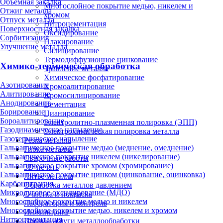
Объёмная закалка
Многослойное покрытие медью, никелем и
Отжиг металла
хромом
Отпуск металла
Нитроцементация
Поверхностная закалка
Оксидирование
Сорбитизация
Плакирование
Улучшение металла
Силицирование
Термодиффузионное цинкование
Химико-термическая обработка
Травление металла
Химическое фосфатирование
Азотирование
Хромоалитирование
Алитирование
Хромосилицирование
Анодирование
Цементация
Борирование
Цианирование
Бороалитирование
Электролитно-плазменная полировка (ЭПП)
Газодинамическое напыление
Электрохимическая полировка металла
Газотермическое напыление
Резка металла
Гальваническое покрытие медью (меднение, омеднение)
Гибка металла
Гальваническое покрытие никелем (никелирование)
Сварочные работы
Гальваническое покрытие хромом (хромирование)
3D-печать
Гальваническое покрытие цинком (цинкование, оцинковка)
Литьё металла
Карбонитрация
Обработка металлов давлением
Микродуговое оксидирование (МДО)
Очистка и покраска
Многослойное покрытие медью и никелем
Лаборатория и контроль
Многослойное покрытие медью, никелем и хромом
Инжиниринг
Нитроцементация
Прочие услуги металлообработки