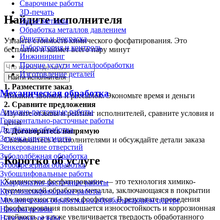
Сварочные работы
3D-печать
Найдите исполнителя
Литьё металла
Обработка металлов давлением
Очистка и покраска
Узнайте стоимость химического фосфатирования. Это
Лаборатория и контроль
бесплатно и займет всего пару минут
Инжиниринг
Прочие услуги металлообработки
Изготовление деталей
Найти исполнителя
1.
Разместите заказ
Механическая обработка
Никаких звонков и рассылок. Экономьте время и деньги
2.
Сравните предложения
Алмазно-расточные работы
Изучите отзывы и рейтинг исполнителей, сравните условия и
Горизонтально-расточные работы
цены
Долбёжная обработка
3.
Договоритесь напрямую
Заточка инструмента
Связывайтесь с исполнителями и обсуждайте детали заказа
Зенкерование отверстий
Зубодолбёжная обработка
Коротко об услуге
Зубофрезерная обработка
Зубошлифовальные работы
Химическое фосфатирование — это технология химико-
Координатно-расточные работы
термической обработки металла, заключающаяся в покрытии
Круглошлифовальные работы
их поверхности слоем фосфатов. В результате проведения
Механическая обработка на обрабатывающем центре
фосфатирования повышается износостойкость и коррозионная
Накатка резьбы
стойкость, а также увеличивается твердость обработанного
Нарезание резьбы