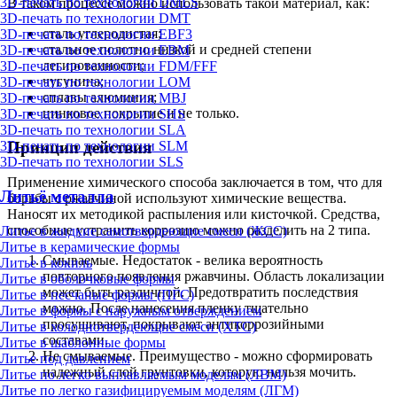
3D-печать по технологии DMLS
В таком процессе можно использовать такой материал, как:
3D-печать по технологии DMT
сталь углеродистая;
3D-печать по технологии EBF3
стальное полотно низкой и средней степени
3D-печать по технологии EBM
легированности;
3D-печать по технологии FDM/FFF
чугунина;
3D-печать по технологии LOM
сплавы алюминия;
3D-печать по технологии MBJ
цинковое покрытие и не только.
3D-печать по технологии SHS
3D-печать по технологии SLA
Принцип действия
3D-печать по технологии SLM
3D-печать по технологии SLS
Применение химического способа заключается в том, что для
Литьё металла
борьбы с ржавчиной используют химические вещества.
Наносят их методикой распыления или кисточкой. Средства,
способные устранить коррозию можно разделить на 2 типа.
Литье в жидкие самотвердеющие смеси (ЖСС)
Литье в керамические формы
Смываемые. Недостаток - велика вероятность
Литье в кокиль
повторного появления ржавчины. Область локализации
Литье в оболочковые формы
может быть различной. Предотвратить последствия
Литье в песчаные формы (ПГС)
можно. После нанесения пленку тщательно
Литье в формы с наружным отверждением
просушивают, покрывают антикоррозийными
Литье в холоднотвердеющие смеси (ХТС)
составами.
Литье в шаблонные формы
Не смываемые. Преимущество - можно сформировать
Литье под давлением
надежный слой грунтовки, которую нельзя мочить.
Литье по легко выплавляемым моделям (ЛВМ)
Литье по легко газифицируемым моделям (ЛГМ)