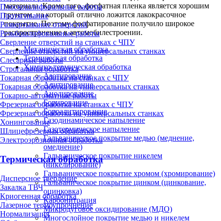
материала. Кроме того, фосфатная пленка является хорошим
Плоскошлифовальные работы
грунтом, на который отлично ложится лакокрасочное
Протягивание
покрытие. Поэтому фосфатирование получило широкое
Развертывание отверстий
распространение в автомобилестроении.
Резьбошлифовальные работы
Сверление отверстий на станках с ЧПУ
Механическая обработка
Сверление отверстий на универсальных станках
Термическая обработка
Слесарные работы
Химико-термическая обработка
Строгальная обработка
Азотирование
Токарная обработка на станках с ЧПУ
Алитирование
Токарная обработка на универсальных станках
Анодирование
Токарно-автоматные работы
Борирование
Фрезерная обработка на станках с ЧПУ
Бороалитирование
Фрезерная обработка на универсальных станках
Газодинамическое напыление
Хонингование
Газотермическое напыление
Шлицефрезерная обработка
Гальваническое покрытие медью (меднение,
Электроэрозионная обработка
омеднение)
Гальваническое покрытие никелем
Термическая обработка
(никелирование)
Гальваническое покрытие хромом (хромирование)
Дисперсное твердение
Гальваническое покрытие цинком (цинкование,
Закалка ТВЧ
оцинковка)
Криогенная обработка
Карбонитрация
Лазерное термоупрочнение
Микродуговое оксидирование (МДО)
Нормализация
Многослойное покрытие медью и никелем