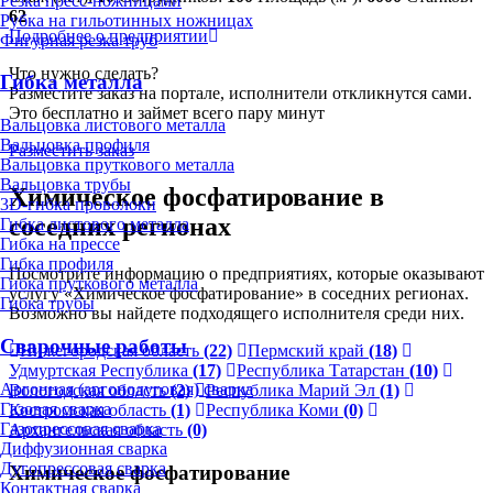
Резка пресс-ножницами
62
Рубка на гильотинных ножницах
Подробнее о предприятии
Фигурная резка труб
Что нужно сделать?
Гибка металла
Разместите заказ на портале, исполнители откликнутся сами.
Это бесплатно и займет всего пару минут
Вальцовка листового металла
Вальцовка профиля
Разместить заказ
Вальцовка пруткового металла
Вальцовка трубы
Химическое фосфатирование в
3D-гибка проволоки
соседних регионах
Гибка листового металла
Гибка на прессе
Гибка профиля
Посмотрите информацию о предприятиях, которые оказывают
Гибка пруткового металла
услугу «Химическое фосфатирование» в соседних регионах.
Гибка трубы
Возможно вы найдете подходящего исполнителя среди них.
Сварочные работы
Нижегородская область
(22)
Пермский край
(18)
Удмуртская Республика
(17)
Республика Татарстан
(10)
Аргонная (аргонодуговая) сварка
Вологодская область
(2)
Республика Марий Эл
(1)
Газовая сварка
Костромская область
(1)
Республика Коми
(0)
Газопрессовая сварка
Архангельская область
(0)
Диффузионная сварка
Дугопрессовая сварка
Химическое фосфатирование
Контактная сварка