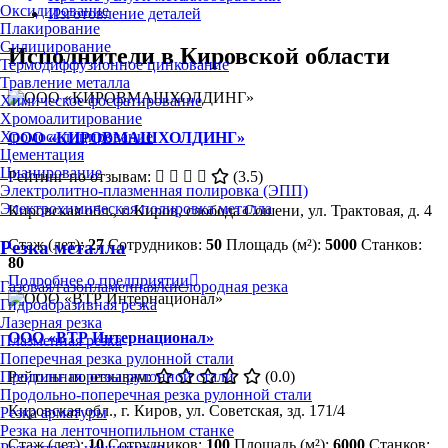
Оксидирование
Изготовление деталей
Плакирование
Силицирование
Исполнители в Кировской области
Термодиффузионное цинкование
Травление металла
Химическое фосфатирование
Хромоалитирование
Хромосилицирование
ООО «КИРОВМАШХОЛДИНГ»
Цементация
Цианирование
Рейтинг по отзывам:
(3.5)
Электролитно-плазменная полировка (ЭПП)
Электрохимическая полировка металла
Кировская обл., г. Киров, слобода Сошени, ул. Трактовая, д. 4
Стаж (лет):
27
Сотрудников:
50
Площадь (м²):
5000
Станков:
Резка металла
80
Подробнее о предприятии
Газовая/газопламенная/кислородная резка
Гидроабразивная резка
Лазерная резка
ООО «ВТР Интернационал»
Плазменная резка
Поперечная резка рулонной стали
Продольная резка рулонной стали
Рейтинг по отзывам:
(0.0)
Продольно-поперечная резка рулонной стали
Кировская обл., г. Киров, ул. Советская, зд. 171/4
Резка арматуры
Резка на ленточнопильном станке
Стаж (лет):
10
Сотрудников:
100
Площадь (м²):
6000
Станков: