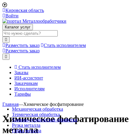
Кировская область
Войти
Каталог услуг
Разместить заказ
Стать исполнителем
Разместить заказ
Стать исполнителем
Заказы
ИИ-ассистент
Заказчикам
Исполнителям
Тарифы
Главная
—
Химическое фосфатирование
Механическая обработка
Термическая обработка
Химическое фосфатирование
Химико-термическая обработка
Резка металла
металла
Гибка металла