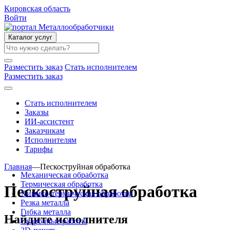
Кировская область
Войти
Каталог услуг
Разместить заказ
Стать исполнителем
Разместить заказ
Стать исполнителем
Заказы
ИИ-ассистент
Заказчикам
Исполнителям
Тарифы
Главная
—
Пескоструйная обработка
Механическая обработка
Термическая обработка
Пескоструйная обработка
Химико-термическая обработка
Резка металла
Гибка металла
Найдите исполнителя
Сварочные работы