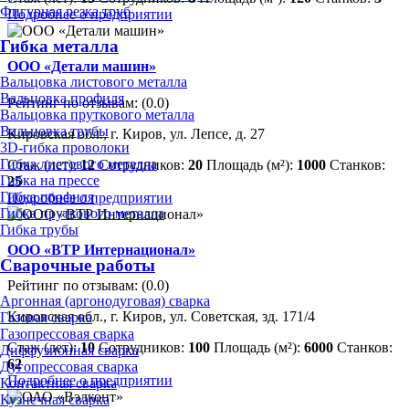
Фигурная резка труб
Подробнее о предприятии
Гибка металла
ООО «Детали машин»
Вальцовка листового металла
Вальцовка профиля
Рейтинг по отзывам:
(0.0)
Вальцовка пруткового металла
Вальцовка трубы
Кировская обл., г. Киров, ул. Лепсе, д. 27
3D-гибка проволоки
Гибка листового металла
Стаж (лет):
12
Сотрудников:
20
Площадь (м²):
1000
Станков:
Гибка на прессе
25
Гибка профиля
Подробнее о предприятии
Гибка пруткового металла
Гибка трубы
ООО «ВТР Интернационал»
Сварочные работы
Рейтинг по отзывам:
(0.0)
Аргонная (аргонодуговая) сварка
Кировская обл., г. Киров, ул. Советская, зд. 171/4
Газовая сварка
Газопрессовая сварка
Стаж (лет):
10
Сотрудников:
100
Площадь (м²):
6000
Станков:
Диффузионная сварка
62
Дугопрессовая сварка
Подробнее о предприятии
Контактная сварка
Кузнечная сварка