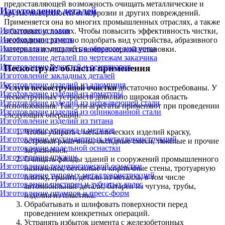
предоставляющей возможность очищать металлические и
Изготовление деталей
другие поверхности от коррозии и других повреждений.
Применяется она во многих промышленных отраслях, а также
Изготовление валов
в бытовых условиях. Чтобы повысить эффективность чистки,
Изготовление втулок
необходимо грамотно подобрать вид устройства, абразивного
Изготовление деталей по образцам заказчика
материала и мощность компрессорной установки.
Изготовление деталей по чертежам заказчика
Изготовление ёмкостей и резервуаров
Пескоструй: области применения
Изготовление закладных деталей
Изготовление изделий из алюминия
Услуги пескоструйной очистки
достаточно востребованы. У
Изготовление изделий из арматуры
пескоструйных устройств довольно широкая область
Изготовление изделий из нержавеющей стали
использования. Так, эти агрегаты применяют при проведении
Изготовление изделий из оцинкованной стали
следующих операций:
Изготовление изделий из титана
Изготовление крепежа и метизов
Чтобы убирать с металлических изделий краску,
Изготовление нестандартных металлоконструкций
островки ржавчины, оксидные смеси, тяжёлые и прочие
Изготовление модельной оснастки
загрязнения.
Изготовление пружин
Очищать фасады зданий и сооружений промышленного
Изготовление технологической оснастки
назначения, бетонные и кирпичные стены, тротуарную
Изготовление типовых металлоконструкций
плитку, гранит, детали из металла, в том числе
Изготовление шестерен и зубчатых колес
автомобильные детали, батареи из чугуна, трубы,
Изготовление штампов и пресс-форм
изделия из пластика.
Обрабатывать и шлифовать поверхности перед
проведением конкретных операций.
Устранять избыток цемента с железобетонных