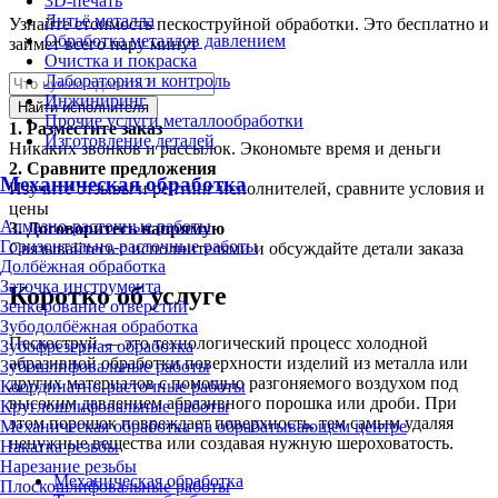
3D-печать
Литьё металла
Узнайте стоимость пескоструйной обработки. Это бесплатно и
Обработка металлов давлением
займет всего пару минут
Очистка и покраска
Лаборатория и контроль
Инжиниринг
Найти исполнителя
Прочие услуги металлообработки
1.
Разместите заказ
Изготовление деталей
Никаких звонков и рассылок. Экономьте время и деньги
2.
Сравните предложения
Механическая обработка
Изучите отзывы и рейтинг исполнителей, сравните условия и
цены
Алмазно-расточные работы
3.
Договоритесь напрямую
Горизонтально-расточные работы
Связывайтесь с исполнителями и обсуждайте детали заказа
Долбёжная обработка
Заточка инструмента
Коротко об услуге
Зенкерование отверстий
Зубодолбёжная обработка
Пескоструй — это технологический процесс холодной
Зубофрезерная обработка
абразивной обработки поверхности изделий из металла или
Зубошлифовальные работы
других материалов с помощью разгоняемого воздухом под
Координатно-расточные работы
высоким давлением абразивного порошка или дроби. При
Круглошлифовальные работы
этом порошок повреждает поверхность, тем самым удаляя
Механическая обработка на обрабатывающем центре
ненужные вещества или создавая нужную шероховатость.
Накатка резьбы
Нарезание резьбы
Механическая обработка
Плоскошлифовальные работы