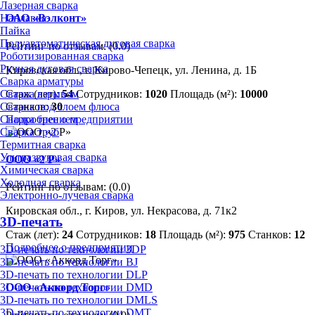
Лазерная сварка
Наплавка
ОАО «Вэлконт»
Пайка
Полуавтоматическая дуговая сварка
Рейтинг по отзывам:
(0.0)
Роботизированная сварка
Ручная дуговая сварка
Кировская обл., г. Кирово-Чепецк, ул. Ленина, д. 1Б
Сварка арматуры
Сварка взрывом
Стаж (лет):
54
Сотрудников:
1020
Площадь (м²):
10000
Сварка под слоем флюса
Станков:
30
Сварка трением
Подробнее о предприятии
Сварка труб
Термитная сварка
Ультразвуковая сварка
ООО «2 Р»
Химическая сварка
Холодная сварка
Рейтинг по отзывам:
(0.0)
Электронно-лучевая сварка
Кировская обл., г. Киров, ул. Некрасова, д. 71к2
3D-печать
Стаж (лет):
24
Сотрудников:
18
Площадь (м²):
975
Станков:
12
Подробнее о предприятии
3D-печать по технологии 3DP
3D-печать по технологии BJ
3D-печать по технологии DLP
3D-печать по технологии DMD
ООО «Аккорд Торг»
3D-печать по технологии DMLS
3D-печать по технологии DMT