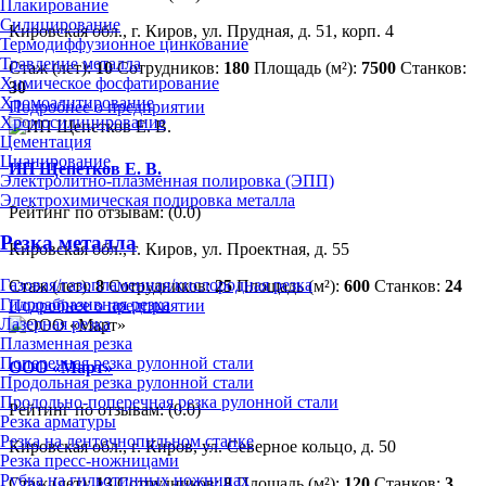
Плакирование
Силицирование
Кировская обл., г. Киров, ул. Прудная, д. 51, корп. 4
Термодиффузионное цинкование
Травление металла
Стаж (лет):
10
Сотрудников:
180
Площадь (м²):
7500
Станков:
Химическое фосфатирование
30
Хромоалитирование
Подробнее о предприятии
Хромосилицирование
Цементация
Цианирование
ИП Щепетков Е. В.
Электролитно-плазменная полировка (ЭПП)
Электрохимическая полировка металла
Рейтинг по отзывам:
(0.0)
Резка металла
Кировская обл., г. Киров, ул. Проектная, д. 55
Газовая/газопламенная/кислородная резка
Стаж (лет):
8
Сотрудников:
25
Площадь (м²):
600
Станков:
24
Гидроабразивная резка
Подробнее о предприятии
Лазерная резка
Плазменная резка
Поперечная резка рулонной стали
ООО «Март»
Продольная резка рулонной стали
Продольно-поперечная резка рулонной стали
Рейтинг по отзывам:
(0.0)
Резка арматуры
Резка на ленточнопильном станке
Кировская обл., г. Киров, ул. Северное кольцо, д. 50
Резка пресс-ножницами
Рубка на гильотинных ножницах
Стаж (лет):
13
Сотрудников:
8
Площадь (м²):
120
Станков:
3