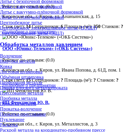
Литье с безопочной формовкой
Рейтинг по отзывам:
(0.0)
Литье с вакуумной формовкой
Литье с вакуумно-плёночной формовкой
Кировская обл., г. Киров, ул. Ананьинская, д. 15
Литье со стопочной формовкой
Центробежное литье
Стаж (лет):
14
Сотрудников:
6
Площадь (м²):
350
Станков:
?
Центробежное электрошлаковое литье (ЦЭШЛ)
Подробнее о предприятии
Электрошлаковое литье (ЭШЛ)
Обработка металлов давлением
ООО «Юникс-Телеком» («ОКБ Система»)
Волочение
Рейтинг по отзывам:
(0.0)
Вырубка металла
Ковка
Кировская обл., г. Киров, ул. Ивана Попова, д. 61Д, пом. 1
Листовая штамповка
Объёмная штамповка
Стаж (лет):
15
Сотрудников:
?
Площадь (м²):
?
Станков:
?
Перфорация металла
Подробнее о предприятии
Правка плоского металлопроката
Прессование металла
Пробивка металла
ИП Феоктистов Ю. В.
Прокатка металла
Прокатка-волочение
Рейтинг по отзывам:
(0.0)
Прокатка-прессование
Пуклевание
Кировская обл., г. Киров, ул. Металлистов, д. 3
Раскатка
Раскрой металла на координатно-пробивном прессе