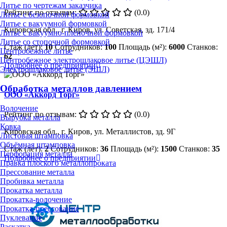
Литье по чертежам заказчика
Рейтинг по отзывам:
(0.0)
Литье с безопочной формовкой
Литье с вакуумной формовкой
Кировская обл., г. Киров, ул. Советская, зд. 171/4
Литье с вакуумно-плёночной формовкой
Литье со стопочной формовкой
Стаж (лет):
10
Сотрудников:
100
Площадь (м²):
6000
Станков:
Центробежное литье
62
Центробежное электрошлаковое литье (ЦЭШЛ)
Подробнее о предприятии
Электрошлаковое литье (ЭШЛ)
Обработка металлов давлением
ООО «Аккорд Торг»
Волочение
Рейтинг по отзывам:
(0.0)
Вырубка металла
Ковка
Кировская обл., г. Киров, ул. Металлистов, зд. 9Г
Листовая штамповка
Объёмная штамповка
Стаж (лет):
2
Сотрудников:
36
Площадь (м²):
1500
Станков:
35
Перфорация металла
Подробнее о предприятии
Правка плоского металлопроката
Прессование металла
Пробивка металла
Прокатка металла
Прокатка-волочение
Прокатка-прессование
Пуклевание
Раскатка