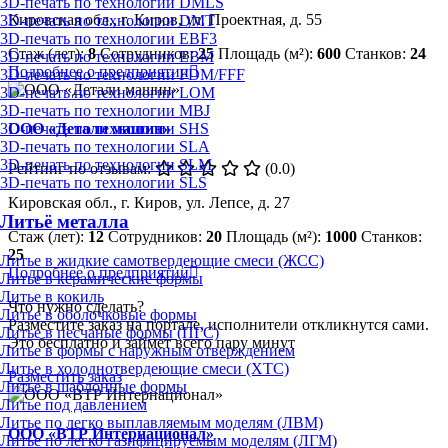
3D-печать по технологии DMLS
Кировская обл., г. Киров, ул. Проектная, д. 55
3D-печать по технологии DMT
3D-печать по технологии EBF3
Стаж (лет):
8
Сотрудников:
25
Площадь (м²):
600
Станков:
24
3D-печать по технологии EBM
Подробнее о предприятии
3D-печать по технологии FDM/FFF
3D-печать по технологии LOM
3D-печать по технологии MBJ
3D-печать по технологии SHS
ООО «Детали машин»
3D-печать по технологии SLA
3D-печать по технологии SLM
Рейтинг по отзывам:
(0.0)
3D-печать по технологии SLS
Кировская обл., г. Киров, ул. Лепсе, д. 27
Литьё металла
Стаж (лет):
12
Сотрудников:
20
Площадь (м²):
1000
Станков:
25
Литье в жидкие самотвердеющие смеси (ЖСС)
Подробнее о предприятии
Литье в керамические формы
Литье в кокиль
Что нужно сделать?
Литье в оболочковые формы
Разместите заказ на портале, исполнители откликнутся сами.
Литье в песчаные формы (ПГС)
Это бесплатно и займет всего пару минут
Литье в формы с наружным отверждением
Литье в холоднотвердеющие смеси (ХТС)
Разместить заказ
Литье в шаблонные формы
Литье под давлением
Литье по легко выплавляемым моделям (ЛВМ)
ООО «ВТР Интернационал»
Литье по легко газифицируемым моделям (ЛГМ)