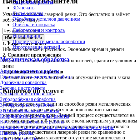
Найдите исполнителя
Сварочные работы
3D-печать
Литьё металла
Узнайте стоимость лазерной резки. Это бесплатно и займет
Обработка металлов давлением
всего пару минут
Очистка и покраска
Лаборатория и контроль
Инжиниринг
Найти исполнителя
Прочие услуги металлообработки
1.
Разместите заказ
Изготовление деталей
Никаких звонков и рассылок. Экономьте время и деньги
2.
Сравните предложения
Механическая обработка
Изучите отзывы и рейтинг исполнителей, сравните условия и
цены
Алмазно-расточные работы
3.
Договоритесь напрямую
Горизонтально-расточные работы
Связывайтесь с исполнителями и обсуждайте детали заказа
Долбёжная обработка
Заточка инструмента
Коротко об услуге
Зенкерование отверстий
Зубодолбёжная обработка
Лазерная резка - это один из способов резки металлических
Зубофрезерная обработка
материалов, заключающийся в использовании высоко
Зубошлифовальные работы
мощного лазерного луча. Данный процесс осуществляется на
Координатно-расточные работы
автоматизированной установке с компьютерным управлением
Круглошлифовальные работы
с применением твердотельного, волоконного или газового
Механическая обработка на обрабатывающем центре
лазера. Преимуществами лазерной резки по сравнению с
Накатка резьбы
другими способами являются: отсутствие механического
Нарезание резьбы