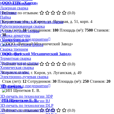
ООО ТПК «Ханхи»
Кузнечная сварка
Лазерная сварка
Наплавка
Рейтинг по отзывам:
(0.0)
Пайка
Кировская обл., г. Киров, ул. Прудная, д. 51, корп. 4
Полуавтоматическая дуговая сварка
Роботизированная сварка
Стаж (лет):
10
Сотрудников:
180
Площадь (м²):
7500
Станков:
Ручная дуговая сварка
30
Сварка арматуры
Подробнее о предприятии
Сварка взрывом
Сварка под слоем флюса
Сварка трением
Сварка труб
ООО «Вятский Механический Завод»
Термитная сварка
Ультразвуковая сварка
Рейтинг по отзывам:
(0.0)
Химическая сварка
Холодная сварка
Кировская обл., г. Киров, ул. Луганская, д. 49
Электронно-лучевая сварка
Стаж (лет):
12
Сотрудников:
30
Площадь (м²):
250
Станков:
20
Подробнее о предприятии
3D-печать
3D-печать по технологии 3DP
ИП Щепетков Е. В.
3D-печать по технологии BJ
3D-печать по технологии DLP
3D-печать по технологии DMD
Рейтинг по отзывам:
(0.0)