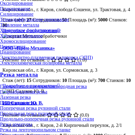
Оксидирование
Плакирование
Кировская обл., г. Киров, слобода Сошени, ул. Трактовая, д. 4
Силицирование
Термодиффузионное цинкование
Стаж (лет):
27
Сотрудников:
50
Площадь (м²):
5000
Станков:
Травление металла
80
Химическое фосфатирование
Подробнее о предприятии
Хромоалитирование
Хромосилицирование
Цементация
ООО «Пром-Механика»
Цианирование
Электролитно-плазменная полировка (ЭПП)
Рейтинг по отзывам:
(1.0)
Электрохимическая полировка металла
Кировская обл., г. Киров, ул. Сормовская, д. 3
Резка металла
Стаж (лет):
15
Сотрудников:
10
Площадь (м²):
700
Станков:
10
Подробнее о предприятии
Газовая/газопламенная/кислородная резка
Гидроабразивная резка
Лазерная резка
Плазменная резка
ИП Садаков Ю. В.
Поперечная резка рулонной стали
Продольная резка рулонной стали
Рейтинг по отзывам:
(0.0)
Продольно-поперечная резка рулонной стали
Резка арматуры
Кировская обл., г. Киров, 2-й Кирпичный переулок, д. 2/1
Резка на ленточнопильном станке