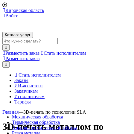
Кировская область
Войти
Каталог услуг
Разместить заказ
Стать исполнителем
Разместить заказ
Стать исполнителем
Заказы
ИИ-ассистент
Заказчикам
Исполнителям
Тарифы
Главная
—
3D-печать по технологии SLA
Механическая обработка
Термическая обработка
3D-печать металлом по
Химико-термическая обработка
Резка металла