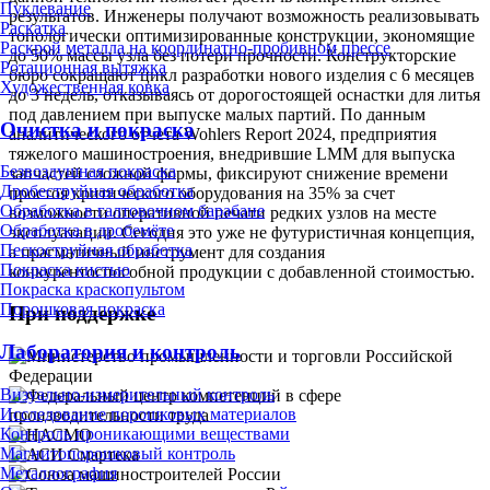
Пуклевание
результатов. Инженеры получают возможность реализовывать
Раскатка
топологически оптимизированные конструкции, экономящие
Раскрой металла на координатно-пробивном прессе
до 50% массы узла без потери прочности. Конструкторские
Ротационная вытяжка
бюро сокращают цикл разработки нового изделия с 6 месяцев
Художественная ковка
до 3 недель, отказываясь от дорогостоящей оснастки для литья
под давлением при выпуске малых партий. По данным
Очистка и покраска
аналитического отчета Wohlers Report 2024, предприятия
тяжелого машиностроения, внедрившие LMM для выпуска
Безвоздушная покраска
запчастей сложной формы, фиксируют снижение времени
Дробеструйная обработка
простоя критического оборудования на 35% за счет
Обработка в галтовочном барабане
возможности оперативной печати редких узлов на месте
Обработка в дробемёте
эксплуатации. Сегодня это уже не футуристичная концепция,
Пескоструйная обработка
а прагматичный инструмент для создания
Покраска кистью
конкурентоспособной продукции с добавленной стоимостью.
Покраска краскопультом
Порошковая покраска
При поддержке
Лаборатория и контроль
Визуально-измерительный контроль
Исследование порошковых материалов
Контроль проникающими веществами
Магнитопорошковый контроль
Металлография