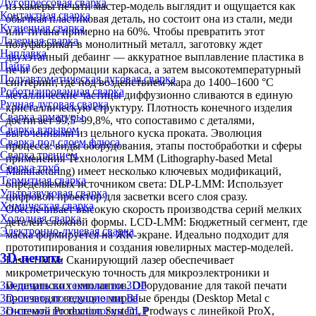
Дугопрессовая сварка
из камеры печати мастер-модель выглядит и ощущается как
Контактная сварка
обычная пластиковая деталь, но состоит она из стали, меди
Кузнечная сварка
или титана примерно на 60%. Чтобы превратить этот
Лазерная сварка
полуфабрикат в монолитный металл, заготовку ждет
Наплавка
двухэтапный дебаинг — аккуратное выплавление пластика в
Пайка
печи без деформации каркаса, а затем высокотемпературный
Полуавтоматическая дуговая сварка
синтеринг, где под воздействием жара до 1400–1600 °C
Роботизированная сварка
металлические частицы диффузионно сливаются в единую
Ручная дуговая сварка
кристаллическую структуру. Плотность конечного изделия
Сварка арматуры
достигает 99,5–99,8%, что сопоставимо с деталями,
Сварка взрывом
выточенными из цельного куска проката. Эволюция
Сварка под слоем флюса
процесса: виды оборудования, этапы постобработки и сферы
Сварка трением
применения Технология LMM (Lithography-based Metal
Сварка труб
Manufacturing) имеет несколько ключевых модификаций,
Термитная сварка
определяемых источником света: DLP-LMM: Использует
Ультразвуковая сварка
цифровой проектор для засветки всего слоя сразу.
Химическая сварка
Обеспечивает высокую скорость производства серий мелких
Холодная сварка
деталей сложной формы. LCD-LMM: Бюджетный сегмент, где
Электронно-лучевая сварка
маска формируется на ЖК-экране. Идеально подходит для
прототипирования и создания ювелирных мастер-моделей.
3D-печать
Laser-LMM: Сканирующий лазер обеспечивает
микрометрическую точность для микроэлектроники и
медицинских имплантов. Оборудование для такой печати
3D-печать по технологии 3DP
производят ведущие мировые бренды (Desktop Metal с
3D-печать по технологии BJ
системой Production System, Prodways с линейкой ProX,
3D-печать по технологии DLP