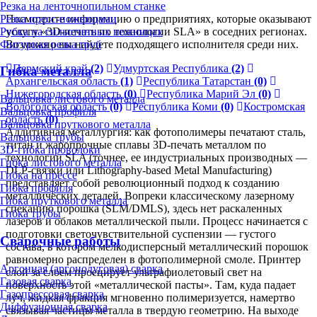
Резка на ленточнопильном станке
Резка пресс-ножницами
Посмотрите информацию о предприятиях, которые оказывают
Рубка на гильотинных ножницах
услугу «3D-печать по технологии SLA» в соседних регионах.
Фигурная резка труб
Возможно вы найдете подходящего исполнителя среди них.
Пермский край
(2)
Удмуртская Республика
(2)
Гибка металла
Архангельская область
(1)
Республика Татарстан
(0)
Нижегородская область
(0)
Республика Марий Эл
(0)
Вальцовка листового металла
Вологодская область
(0)
Республика Коми
(0)
Костромская
Вальцовка профиля
область
(0)
Вальцовка пруткового металла
Аддитивная металлургия: как фотополимеры печатают сталь,
Вальцовка трубы
титан и жаропрочные сплавы 3D-печать металлом по
3D-гибка проволоки
технологии SLA (точнее, ее индустриальных производных —
Гибка листового металла
DLP-связки или Lithography-based Metal Manufacturing)
Гибка на прессе
представляет собой революционный подход к созданию
Гибка профиля
металлических деталей. Вопреки классическому лазерному
Гибка пруткового металла
спеканию порошка (SLM/DMLS), здесь нет раскаленных
Гибка трубы
лазеров и облаков металлической пыли. Процесс начинается с
подготовки светочувствительной суспензии — густого
Сварочные работы
состава, в котором мелкодисперсный металлический порошок
равномерно распределен в фотополимерной смоле. Принтер
Аргонная (аргонодуговая) сварка
слой за слоем проецирует ультрафиолетовый свет на
Газовая сварка
поверхность этой «металлической пасты». Там, куда падает
Газопрессовая сварка
луч, жидкая фракция мгновенно полимеризуется, намертво
Диффузионная сварка
связывая частицы металла в твердую геометрию. На выходе