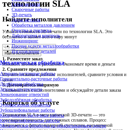
технологии SLA
Гибка металла
Сварочные работы
3D-печать
Найдите исполнителя
Литьё металла
Обработка металлов давлением
Очистка и покраска
Узнайте стоимость 3D-печати по технологии SLA. Это
Лаборатория и контроль
бесплатно и займет всего пару минут
Инжиниринг
Прочие услуги металлообработки
Изготовление деталей
Найти исполнителя
1.
Разместите заказ
Механическая обработка
Никаких звонков и рассылок. Экономьте время и деньги
2.
Сравните предложения
Алмазно-расточные работы
Изучите отзывы и рейтинг исполнителей, сравните условия и
Горизонтально-расточные работы
цены
Долбёжная обработка
3.
Договоритесь напрямую
Заточка инструмента
Связывайтесь с исполнителями и обсуждайте детали заказа
Зенкерование отверстий
Зубодолбёжная обработка
Коротко об услуге
Зубофрезерная обработка
Зубошлифовальные работы
Технология SLA в металлической 3D-печати — это
Координатно-расточные работы
ювелирная точность для сложных сплавов. Процесс
Круглошлифовальные работы
начинается с фотополимерной суспензии, насыщенной
Механическая обработка на обрабатывающем центре