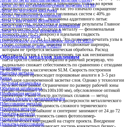
Литье по легко выплавляемым моделям (ЛВМ)
происходит предсказуемо и равномерно только во время
Литье по легко газифицируемым моделям (ЛГМ)
финального синтеринга. Для нас это означало сокращение
Литье по чертежам заказчика
брака высокоточных сопел топливных систем с 40% до
Литье с безопочной формовкой
полутора процентов». Экономика аддитивного литья:
Литье с вакуумной формовкой
преимущества, недостатки и измеримые результаты Главное
Литье с вакуумно-плёночной формовкой
преимущество SLA-подхода к металлу — феноменальная
Литье со стопочной формовкой
точность (до 10-25 микрон) и идеальная гладкость
Центробежное литье
поверхности ( ? ? Ra 1–3 мкм). Это позволяет печатать узлы в
Центробежное электрошлаковое литье (ЦЭШЛ)
сборе: готовые петли, защелки и подвижные шарниры,
Электрошлаковое литье (ЭШЛ)
которым не требуется механическая обработка. Расход
материала близок к стопроцентному, так как несвязанная
Обработка металлов давлением
паста просто сливается обратно в рабочий резервуар, что
радикально снижает себестоимость по сравнению с отходами
Волочение
в 60–80% при классическом SLM. Скорость построения
Вырубка металла
мелких серий превосходит порошковые аналоги в 3–5 раз
Ковка
благодаря одновременной засветке слоя. Однако у технологии
Листовая штамповка
есть жесткие рамки: Ограничение по размеру рабочей зоны
Объёмная штамповка
(редко превышает 100х100х100 мм), обусловленное оптикой
Перфорация металла
проектора. Узкий спектр доступных сплавов — метод
Правка плоского металлопроката
требователен к сферичности и дисперсности металлического
Прессование металла
наполнителя. Необходимость сложного термического
Пробивка металла
оборудования (дебайкинг и синтеринг занимают от 24 до 72
Прокатка металла
часов). Высокая стоимость самих фотополимер-
Прокатка-волочение
металлических картриджей на старте проекта. Внедрение
Прокатка-прессование
данной технологии помогает достичь конкретных бизнес-