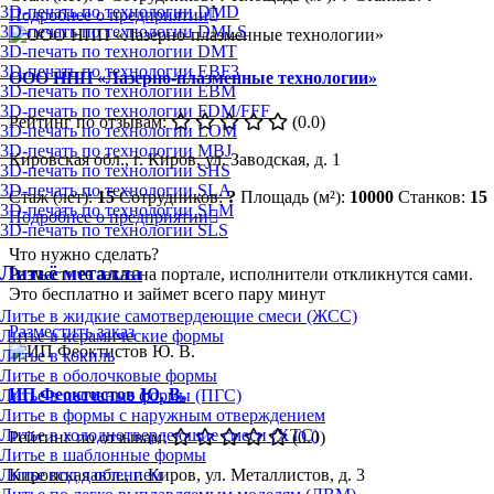
3D-печать по технологии DMD
Подробнее о предприятии
3D-печать по технологии DMLS
3D-печать по технологии DMT
3D-печать по технологии EBF3
ООО НПП «Лазерно-плазменные технологии»
3D-печать по технологии EBM
3D-печать по технологии FDM/FFF
Рейтинг по отзывам:
(0.0)
3D-печать по технологии LOM
3D-печать по технологии MBJ
Кировская обл., г. Киров, ул. Заводская, д. 1
3D-печать по технологии SHS
3D-печать по технологии SLA
Стаж (лет):
15
Сотрудников:
?
Площадь (м²):
10000
Станков:
15
3D-печать по технологии SLM
Подробнее о предприятии
3D-печать по технологии SLS
Что нужно сделать?
Литьё металла
Разместите заказ на портале, исполнители откликнутся сами.
Это бесплатно и займет всего пару минут
Литье в жидкие самотвердеющие смеси (ЖСС)
Разместить заказ
Литье в керамические формы
Литье в кокиль
Литье в оболочковые формы
ИП Феоктистов Ю. В.
Литье в песчаные формы (ПГС)
Литье в формы с наружным отверждением
Литье в холоднотвердеющие смеси (ХТС)
Рейтинг по отзывам:
(0.0)
Литье в шаблонные формы
Литье под давлением
Кировская обл., г. Киров, ул. Металлистов, д. 3