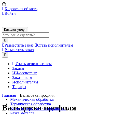
Кировская область
Войти
Каталог услуг
Разместить заказ
Стать исполнителем
Разместить заказ
Стать исполнителем
Заказы
ИИ-ассистент
Заказчикам
Исполнителям
Тарифы
Главная
—
Вальцовка профиля
Механическая обработка
Термическая обработка
Вальцовка профиля
Химико-термическая обработка
Резка металла