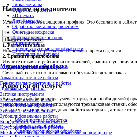
Гибка металла
Найдите исполнителя
Сварочные работы
3D-печать
Литьё металла
Узнайте стоимость вальцовки профиля. Это бесплатно и займет
Обработка металлов давлением
Очистка и покраска
Лаборатория и контроль
Найти исполнителя
Инжиниринг
1.
Разместите заказ
Прочие услуги металлообработки
Никаких звонков и рассылок. Экономьте время и деньги
Изготовление деталей
2.
Сравните предложения
Изучите отзывы и рейтинг исполнителей, сравните условия и 
Механическая обработка
3.
Договоритесь напрямую
Связывайтесь с исполнителями и обсуждайте детали заказа
Алмазно-расточные работы
Горизонтально-расточные работы
Коротко об услуге
Долбёжная обработка
Заточка инструмента
Вальцовка профиля подразумевает придание необходимой формы 
Зенкерование отверстий
выполнения операции используются трехвалковые станки, об
Зубодолбёжная обработка
является сохранение исходных свойств материала, а также отс
Зубофрезерная обработка
Зубошлифовальные работы
Механическая обработка
Координатно-расточные работы
Термическая обработка
Круглошлифовальные работы
Химико-термическая обработка
Механическая обработка на обрабатывающем центре
Резка металла