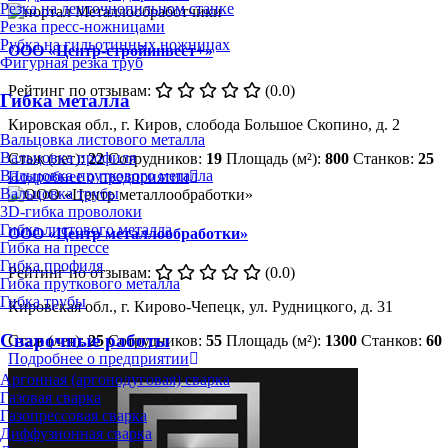
Резка на ленточнопильном станке
Резка пресс-ножницами
Рубка на гильотинных ножницах
ООО «Центр-стройинвест+»
Фигурная резка труб
Рейтинг по отзывам:
(0.0)
Гибка металла
Кировская обл., г. Киров, слобода Большое Скопино, д. 2
Вальцовка листового металла
Вальцовка профиля
Стаж (лет):
22
Сотрудников:
19
Площадь (м²):
800
Станков:
25
Вальцовка пруткового металла
Подробнее о предприятии
Вальцовка трубы
3D-гибка проволоки
Гибка листового металла
ООО «Центр металлообработки»
Гибка на прессе
Гибка профиля
Рейтинг по отзывам:
(0.0)
Гибка пруткового металла
Гибка трубы
Кировская обл., г. Кирово-Чепецк, ул. Рудницкого, д. 31
Сварочные работы
Стаж (лет):
25
Сотрудников:
55
Площадь (м²):
1300
Станков:
60
Подробнее о предприятии
Аргонная (аргонодуговая) сварка
Газовая сварка
Газопрессовая сварка
Диффузионная сварка