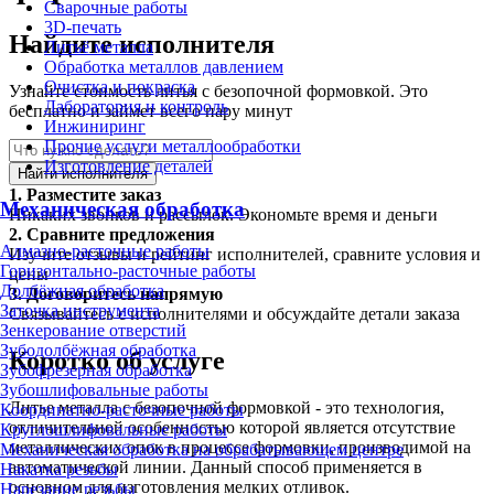
Сварочные работы
3D-печать
Найдите исполнителя
Литьё металла
Обработка металлов давлением
Очистка и покраска
Узнайте стоимость литья с безопочной формовкой. Это
Лаборатория и контроль
бесплатно и займет всего пару минут
Инжиниринг
Прочие услуги металлообработки
Изготовление деталей
Найти исполнителя
1.
Разместите заказ
Механическая обработка
Никаких звонков и рассылок. Экономьте время и деньги
2.
Сравните предложения
Алмазно-расточные работы
Изучите отзывы и рейтинг исполнителей, сравните условия и
Горизонтально-расточные работы
цены
Долбёжная обработка
3.
Договоритесь напрямую
Заточка инструмента
Связывайтесь с исполнителями и обсуждайте детали заказа
Зенкерование отверстий
Зубодолбёжная обработка
Коротко об услуге
Зубофрезерная обработка
Зубошлифовальные работы
Литье металла с безопочной формовкой - это технология,
Координатно-расточные работы
отличительной особенностью которой является отсутствие
Круглошлифовальные работы
металлических опок в процессе формовки, производимой на
Механическая обработка на обрабатывающем центре
автоматической линии. Данный способ применяется в
Накатка резьбы
основном для изготовления мелких отливок.
Нарезание резьбы