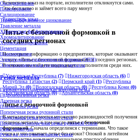
Разместите заказ на портале, исполнители откликнутся сами.
Оксидирование
Это бесплатно и займет всего пару минут
Плакирование
Силицирование
Разместить заказ
Термодиффузионное цинкование
Травление металла
Литье с безопочной формовкой в
Химическое фосфатирование
Хромоалитирование
соседних регионах
Хромосилицирование
Цементация
Посмотрите информацию о предприятиях, которые оказывают
Цианирование
услугу «Литье с безопочной формовкой» в соседних регионах.
Электролитно-плазменная полировка (ЭПП)
Возможно вы найдете подходящего исполнителя среди них.
Электрохимическая полировка металла
Удмуртская Республика
(7)
Нижегородская область
(6)
Резка металла
Республика Татарстан
(2)
Пермский край
(1)
Республика
Марий Эл
(0)
Вологодская область
(0)
Республика Коми
(0)
Газовая/газопламенная/кислородная резка
Костромская область
(0)
Архангельская область
(0)
Гидроабразивная резка
Лазерная резка
Литье с безопочной формовкой
Плазменная резка
Поперечная резка рулонной стали
В металлургии имеется множество разновидностей получения
Продольная резка рулонной стали
отливок металла, в том числе
литье с безопочной
Продольно-поперечная резка рулонной стали
формовкой
. Сначала определимся с терминами. Что такое
Резка арматуры
опока и что означает литье без опоки? Опокой в литейном
Резка на ленточнопильном станке
производстве называют специальное приспособление,