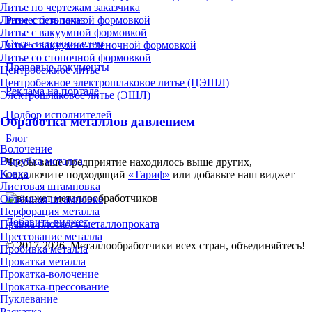
Литье по чертежам заказчика
Литье с безопочной формовкой
Разместить заказ
Литье с вакуумной формовкой
Стать исполнителем
Литье с вакуумно-плёночной формовкой
Литье со стопочной формовкой
Правовые документы
Центробежное литье
Центробежное электрошлаковое литье (ЦЭШЛ)
Реклама на портале
Электрошлаковое литье (ЭШЛ)
Подбор исполнителей
Обработка металлов давлением
Блог
Волочение
Вырубка металла
Чтобы ваше предприятие находилось выше других,
Ковка
подключите подходящий
«Тариф»
или добавьте наш виджет
Листовая штамповка
Объёмная штамповка
Перфорация металла
Добавить виджет
Правка плоского металлопроката
Прессование металла
© 2017-2026. Металлообработчики всех стран, объединяйтесь!
Пробивка металла
Прокатка металла
Прокатка-волочение
Прокатка-прессование
Пуклевание
Раскатка