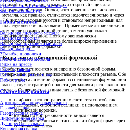
Резка пресс-ножницами
формой напоминающее раму или открытый ящик для
Рубка на гильотинных ножницах
формовочной смеси. Опоки, изготовленные из листового
Фигурная резка труб
металла, как правило, отличаются недолговечностью и через
7-8 циклов деформируются и становятся непригодными для
Гибка металла
последующего использования. Применяемые литые опоки, в
том числе из жароупорной стали, заметно удорожает
Вальцовка листового металла
производство отливок. Поэтому экономически
Вальцовка профиля
целесообразным является все более широкое применение
Вальцовка пруткового металла
метода безопочной формовки.
Вальцовка трубы
3D-гибка проволоки
Виды литья с безопочной формовкой
Гибка листового металла
Гибка на прессе
Изобретение относится к внедрению безопочной формы,
Гибка профиля
содержащей разъем в горизонтальной плоскости разъема. Обе
Гибка пруткового металла
части корпуса литейной формы из специальной формовочной
Гибка трубы
массы, служат границей полости для заливки расплавленного
метала. Существуют два вида литья с безопочной формовкой:
Сварочные работы
наиболее распространенным считается способ, так
Аргонная (аргонодуговая) сварка
называемой, сифонной разливки, с использованием
Газовая сварка
литниковой воронки.
Газопрессовая сварка
вторым по востребованности видом является
Диффузионная сварка
выдавливание литья из тигеля в литейную форму через
Дугопрессовая сварка
специальный стояк.
Контактная сварка