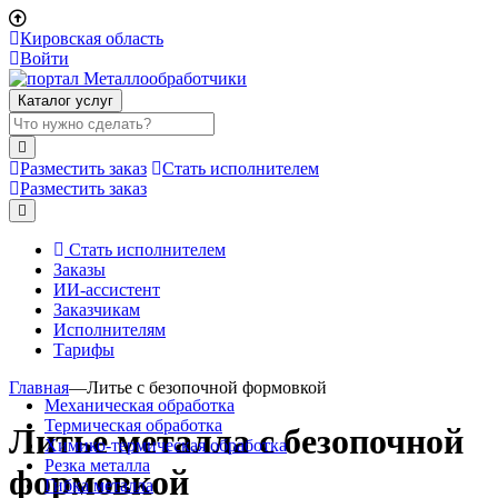
Кировская область
Войти
Каталог услуг
Разместить заказ
Стать исполнителем
Разместить заказ
Стать исполнителем
Заказы
ИИ-ассистент
Заказчикам
Исполнителям
Тарифы
Главная
—
Литье с безопочной формовкой
Механическая обработка
Термическая обработка
Литье металла с безопочной
Химико-термическая обработка
Резка металла
формовкой
Гибка металла