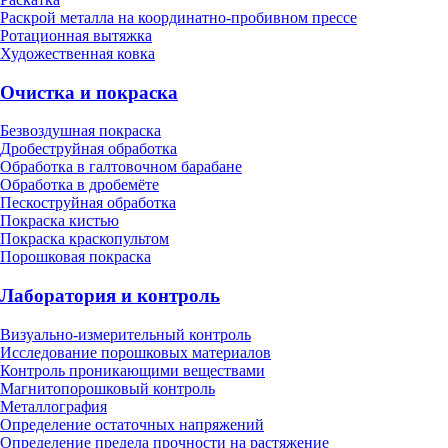
Раскрой металла на координатно-пробивном прессе
Ротационная вытяжка
Художественная ковка
Очистка и покраска
Безвоздушная покраска
Дробеструйная обработка
Обработка в галтовочном барабане
Обработка в дробемёте
Пескоструйная обработка
Покраска кистью
Покраска краскопультом
Порошковая покраска
Лаборатория и контроль
Визуально-измерительный контроль
Исследование порошковых материалов
Контроль проникающими веществами
Магнитопорошковый контроль
Металлография
Определение остаточных напряжений
Определение предела прочности на растяжение