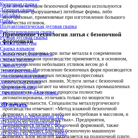
Кузнечная сварка
Для литья методом безопочной формовки используются
Лазерная сварка
одноразовые (разрушаемые) литейные формы, либо
Наплавка
многоразовые, применяемые при изготовлении большого
Пайка
количества отливок.
Полуавтоматическая дуговая сварка
Роботизированная сварка
Применение технологии литья с безопочной
Ручная дуговая сварка
формовкой
Сварка арматуры
Сварка взрывом
Безопочная формовка при литье металла в современном
Сварка под слоем флюса
металлургическом производстве применяется, в основном,
Сварка трением
при изготовлении небольших отливок весом до 4
Сварка труб
килограммов. Изготовление безопочных форм производится
Термитная сварка
на специализированных пескодувно-прессовых
Ультразвуковая сварка
автоматизированных линиях. Услуги литья с безопочной
Химическая сварка
формовкой предлагают на многих крупных промышленных
Холодная сварка
предприятиях. Основные процессы полностью
Электронно-лучевая сварка
автоматизированы, отличаясь только по мощности и
производительности. Специалисты металлургического
3D-печать
производства отмечают: «Метод влажной безопочной
формовки с каркасами наиболее востребован в массовом, и
3D-печать по технологии 3DP
крупносерийном производствах». Предприятия,
3D-печать по технологии BJ
занимающиеся литьем с безопочной формовкой, также
3D-печать по технологии DLP
широко применяют блочную безопочную машинную
3D-печать по технологии DMD
формовку. Блок моделей закрепляется на подопочной плите,