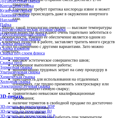
Дугопрессовая сварка
градусов.
Контактная сварка
Горение не требует притока кислорода извне и может
Кузнечная сварка
спокойно происходить даже в окружении инертного
Лазерная сварка
газа.
Наплавка
Пайка
Минус такой технологии очевиден — высокие температуры
Полуавтоматическая дуговая сварка
горения вещества вынуждают очень тщательно заботиться о
Роботизированная сварка
безопасности. Именно ее обеспечение является одним из
Ручная дуговая сварка
ключевых пунктов в работе, заставляет тратить много средств
Сварка арматуры
и сил по сравнению с другими вариантами. Зато можно
Сварка взрывом
отметить:
Сварка под слоем флюса
Сварка трением
высокое эстетическое совершенство швов;
Сварка труб
ускоренное выполнение работы;
Термитная сварка
минимизацию трудовых затрат на саму процедуру в
Ультразвуковая сварка
целом;
Химическая сварка
пригодность для использования на отдаленных
Холодная сварка
площадках, где трудно применять электросварку или
Электронно-лучевая сварка
традиционную газовую сварку;
сравнительно невысокие квалификационные
3D-печать
требования;
наличие термитов в свободной продаже по достаточно
3D-печать по технологии 3DP
комфортным ценам;
3D-печать по технологии BJ
надежность швов;
3D-печать по технологии DLP
возможность уверенно работать при температуре