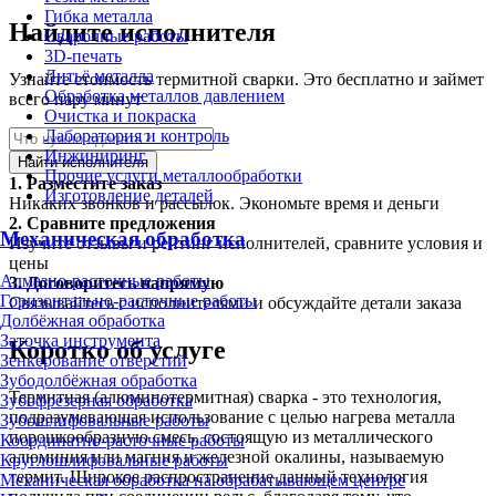
Гибка металла
Найдите исполнителя
Сварочные работы
3D-печать
Литьё металла
Узнайте стоимость термитной сварки. Это бесплатно и займет
Обработка металлов давлением
всего пару минут
Очистка и покраска
Лаборатория и контроль
Инжиниринг
Найти исполнителя
Прочие услуги металлообработки
1.
Разместите заказ
Изготовление деталей
Никаких звонков и рассылок. Экономьте время и деньги
2.
Сравните предложения
Механическая обработка
Изучите отзывы и рейтинг исполнителей, сравните условия и
цены
Алмазно-расточные работы
3.
Договоритесь напрямую
Горизонтально-расточные работы
Связывайтесь с исполнителями и обсуждайте детали заказа
Долбёжная обработка
Заточка инструмента
Коротко об услуге
Зенкерование отверстий
Зубодолбёжная обработка
Термитная (алюминотермитная) сварка - это технология,
Зубофрезерная обработка
подразумевающая использование с целью нагрева металла
Зубошлифовальные работы
порошкообразную смесь, состоящую из металлического
Координатно-расточные работы
алюминия или магния и железной окалины, называемую
Круглошлифовальные работы
термит. Широкое распространение данный технология
Механическая обработка на обрабатывающем центре