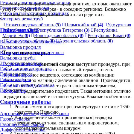
Резка на ленточнопильном станке
Посмотрите информацию о предприятиях, которые оказывают
Резка пресс-ножницами
услугу «Термитная сварка» в соседних регионах. Возможно
Рубка на гильотинных ножницах
вы найдете подходящего исполнителя среди них.
Фигурная резка труб
Нижегородская область
(5)
Пермский край
(4)
Удмуртская
Гибка металла
Республика
(3)
Республика Татарстан
(3)
Республика
Марий Эл
(0)
Вологодская область
(0)
Республика Коми
(0)
Костромская область
(0)
Архангельская область
(0)
Вальцовка листового металла
Вальцовка профиля
Термитная сварка
Вальцовка пруткового металла
Вальцовка трубы
3D-гибка проволоки
Под названием
термитной сварки
выступает процедура, при
Гибка листового металла
которой используется так называемый термит, то есть
Гибка на прессе
порошкообразное вещество, состоящее из комбинации
Гибка профиля
алюминия (либо магния) с железной окалиной. Производится
Гибка пруткового металла
заливка необходимого места расплавленным термитом,
Гибка трубы
который предварительно поджигают. Такая методика отлично
подходит для деталей из стали и чугуна. Важные особенности:
Сварочные работы
Розжиг смеси проходит при температурах не ниже 1350
градусов по Цельсию.
Аргонная (аргонодуговая) сварка
Воспламенение может производиться разрядом
Газовая сварка
электрического тока, специальным пиропатроном,
Газопрессовая сварка
особым зажигательным шнуром.
Диффузионная сварка
Температура при сгорании смеси достигает 2700