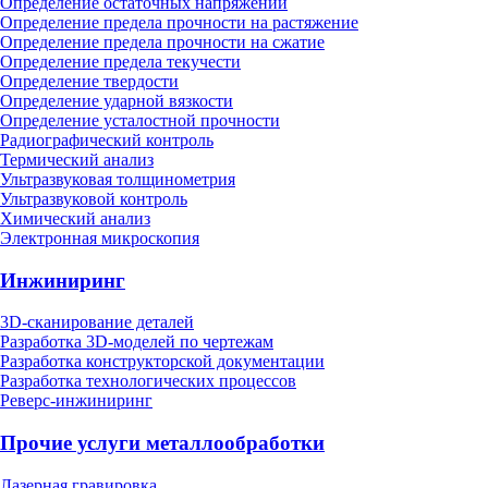
Определение остаточных напряжений
Определение предела прочности на растяжение
Определение предела прочности на сжатие
Определение предела текучести
Определение твердости
Определение ударной вязкости
Определение усталостной прочности
Радиографический контроль
Термический анализ
Ультразвуковая толщинометрия
Ультразвуковой контроль
Химический анализ
Электронная микроскопия
Инжиниринг
3D-сканирование деталей
Разработка 3D-моделей по чертежам
Разработка конструкторской документации
Разработка технологических процессов
Реверс-инжиниринг
Прочие услуги металлообработки
Лазерная гравировка