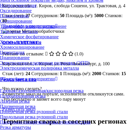
Многослойное покрытие медью, никелем и хромом
Нитроцементация
Кировская обл., г. Киров, слобода Сошени, ул. Трактовая, д. 4
Оксидирование
Стаж (лет):
27
Сотрудников:
50
Площадь (м²):
5000
Станков:
Плакирование
80
Силицирование
Подробнее о предприятии
Термодиффузионное цинкование
Травление металла
Химическое фосфатирование
Хромоалитирование
ООО «ВЭЛТЭКС»
Хромосилицирование
Цементация
Рейтинг по отзывам:
(1.0)
Цианирование
Электролитно-плазменная полировка (ЭПП)
Кировская обл., г. Киров, ул. Розы Люксембург, д. 100
Электрохимическая полировка металла
Стаж (лет):
24
Сотрудников:
1
Площадь (м²):
2000
Станков:
15
Резка металла
Подробнее о предприятии
Что нужно сделать?
Газовая/газопламенная/кислородная резка
Разместите заказ на портале, исполнители откликнутся сами.
Гидроабразивная резка
Это бесплатно и займет всего пару минут
Лазерная резка
Плазменная резка
Разместить заказ
Поперечная резка рулонной стали
Продольная резка рулонной стали
Термитная сварка в соседних регионах
Продольно-поперечная резка рулонной стали
Резка арматуры