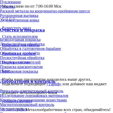
Пуклевание
Мы на связи пн-пт 7:00-16:00 Мск
Раскатка
Раскрой металла на координатно-пробивном прессе
Ротационная вытяжка
Художественная ковка
Разместить заказ
Очистка и покраска
Стать исполнителем
Безвоздушная покраска
Дробеструйная обработка
Правовые документы
Обработка в галтовочном барабане
Обработка в дробемёте
Реклама на портале
Пескоструйная обработка
Подбор исполнителей
Покраска кистью
Покраска краскопультом
Блог
Порошковая покраска
Чтобы ваше предприятие находилось выше других,
Лаборатория и контроль
подключите подходящий
«Тариф»
или добавьте наш виджет
Визуально-измерительный контроль
Исследование порошковых материалов
Контроль проникающими веществами
Добавить виджет
Магнитопорошковый контроль
Металлография
© 2017-2026. Металлообработчики всех стран, объединяйтесь!