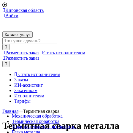
Кировская область
Войти
Каталог услуг
Разместить заказ
Стать исполнителем
Разместить заказ
Стать исполнителем
Заказы
ИИ-ассистент
Заказчикам
Исполнителям
Тарифы
Главная
—
Термитная сварка
Механическая обработка
Термическая обработка
Термитная сварка металла
Химико-термическая обработка
Резка металла