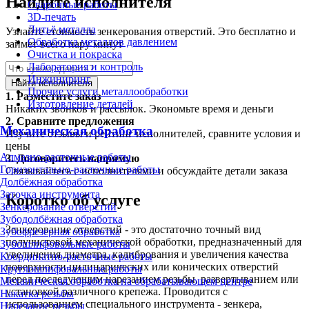
Найдите исполнителя
Сварочные работы
3D-печать
Литьё металла
Узнайте стоимость зенкерования отверстий. Это бесплатно и
Обработка металлов давлением
займет всего пару минут
Очистка и покраска
Лаборатория и контроль
Инжиниринг
Найти исполнителя
Прочие услуги металлообработки
1.
Разместите заказ
Изготовление деталей
Никаких звонков и рассылок. Экономьте время и деньги
2.
Сравните предложения
Механическая обработка
Изучите отзывы и рейтинг исполнителей, сравните условия и
цены
Алмазно-расточные работы
3.
Договоритесь напрямую
Горизонтально-расточные работы
Связывайтесь с исполнителями и обсуждайте детали заказа
Долбёжная обработка
Заточка инструмента
Коротко об услуге
Зенкерование отверстий
Зубодолбёжная обработка
Зенкерование отверстий - это достаточно точный вид
Зубофрезерная обработка
получистовой механической обработки, предназначенный для
Зубошлифовальные работы
увеличения диаметра, калибрования и увеличения качества
Координатно-расточные работы
поверхности цилиндрических или конических отверстий
Круглошлифовальные работы
перед последующим нарезанием резьбы, развертыванием или
Механическая обработка на обрабатывающем центре
установкой различного крепежа. Проводится с
Накатка резьбы
использованием специального инструмента - зенкера,
Нарезание резьбы