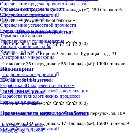
Определение предела прочности на сжатие
Определение предела текучести
Стаж (лет):
1
Сотрудников:
2
Площадь (м²):
150
Станков:
6
Определение твердости
Подробнее о предприятии
Определение ударной вязкости
Определение усталостной прочности
Радиографический контроль
ООО «Центр металлообработки»
Термический анализ
Ультразвуковая толщинометрия
Рейтинг по отзывам:
(0.0)
Ультразвуковой контроль
Химический анализ
Кировская обл., г. Кирово-Чепецк, ул. Рудницкого, д. 31
Электронная микроскопия
Стаж (лет):
25
Сотрудников:
55
Площадь (м²):
1300
Станков:
Инжиниринг
60
Подробнее о предприятии
3D-сканирование деталей
Разработка 3D-моделей по чертежам
Разработка конструкторской документации
ООО «БМК Групп»
Разработка технологических процессов
Реверс-инжиниринг
Рейтинг по отзывам:
(0.0)
Прочие услуги металлообработки
Кировская обл., г. Киров, Промышленный переулок, зд. 10А
Стаж (лет):
13
Сотрудников:
17
Площадь (м²):
1500
Станков:
9
Лазерная гравировка
Подробнее о предприятии
Маркировка плазмой