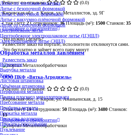
Рейтинг по отзывам:
(0.0)
Литье по чертежам заказчика
Литье с безопочной формовкой
Кировская обл., г. Киров, ул. Металлистов, зд. 9Г
Литье с вакуумной формовкой
Литье с вакуумно-плёночной формовкой
Стаж (лет):
2
Сотрудников:
36
Площадь (м²):
1500
Станков:
35
Литье со стопочной формовкой
Подробнее о предприятии
Центробежное литье
Центробежное электрошлаковое литье (ЦЭШЛ)
Что нужно сделать?
Электрошлаковое литье (ЭШЛ)
Разместите заказ на портале, исполнители откликнутся сами.
Это бесплатно и займет всего пару минут
Обработка металлов давлением
Разместить заказ
Волочение
Вырубка металла
Ковка
ООО ПКФ «Вятка-Агродизель»
Листовая штамповка
Объёмная штамповка
Рейтинг по отзывам:
(0.0)
Перфорация металла
Правка плоского металлопроката
Кировская обл., г. Киров, ул. Ананьинская, д. 15
Прессование металла
Пробивка металла
Стаж (лет):
19
Сотрудников:
50
Площадь (м²):
3480
Станков:
Прокатка металла
13
Прокатка-волочение
Подробнее о предприятии
Прокатка-прессование
Пуклевание
Раскатка