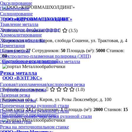
Оксидирование
Плакирование
Силицирование
ООО «КИРОВМАШХОЛДИНГ»
Термодиффузионное цинкование
Травление металла
Химическое фосфатирование
Рейтинг по отзывам:
(3.5)
Хромоалитирование
Хромосилицирование
Кировская обл., г. Киров, слобода Сошени, ул. Трактовая, д. 4
Цементация
Стаж (лет):
27
Сотрудников:
50
Площадь (м²):
5000
Станков:
Цианирование
80
Электролитно-плазменная полировка (ЭПП)
Подробнее о предприятии
Электрохимическая полировка металла
Резка металла
ООО «ВЭЛТЭКС»
Газовая/газопламенная/кислородная резка
Рейтинг по отзывам:
(1.0)
Гидроабразивная резка
Лазерная резка
Кировская обл., г. Киров, ул. Розы Люксембург, д. 100
Плазменная резка
Поперечная резка рулонной стали
Стаж (лет):
24
Сотрудников:
1
Площадь (м²):
2000
Станков:
15
Продольная резка рулонной стали
Подробнее о предприятии
Продольно-поперечная резка рулонной стали
Резка арматуры
Резка на ленточнопильном станке
ООО «Пром-Механика»