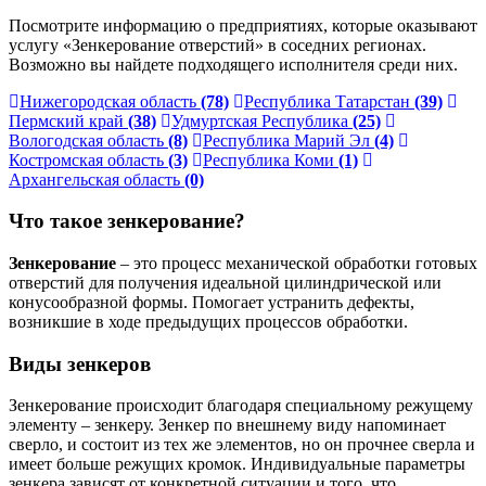
Посмотрите информацию о предприятиях, которые оказывают
услугу «Зенкерование отверстий» в соседних регионах.
Возможно вы найдете подходящего исполнителя среди них.
Нижегородская область
(78)
Республика Татарстан
(39)
Пермский край
(38)
Удмуртская Республика
(25)
Вологодская область
(8)
Республика Марий Эл
(4)
Костромская область
(3)
Республика Коми
(1)
Архангельская область
(0)
Что такое зенкерование?
Зенкерование
– это процесс механической обработки готовых
отверстий для получения идеальной цилиндрической или
конусообразной формы. Помогает устранить дефекты,
возникшие в ходе предыдущих процессов обработки.
Виды зенкеров
Зенкерование происходит благодаря специальному режущему
элементу – зенкеру. Зенкер по внешнему виду напоминает
сверло, и состоит из тех же элементов, но он прочнее сверла и
имеет больше режущих кромок. Индивидуальные параметры
зенкера зависят от конкретной ситуации и того, что