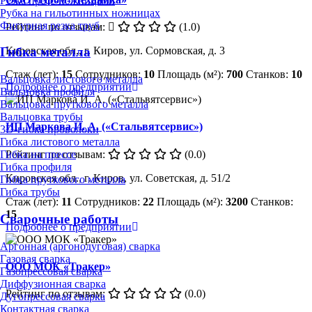
Резка пресс-ножницами
Рубка на гильотинных ножницах
Фигурная резка труб
Рейтинг по отзывам:
(1.0)
Кировская обл., г. Киров, ул. Сормовская, д. 3
Гибка металла
Стаж (лет):
15
Сотрудников:
10
Площадь (м²):
700
Станков:
10
Вальцовка листового металла
Подробнее о предприятии
Вальцовка профиля
Вальцовка пруткового металла
Вальцовка трубы
ИП Маркова И. А. («Стальвятсервис»)
3D-гибка проволоки
Гибка листового металла
Рейтинг по отзывам:
(0.0)
Гибка на прессе
Гибка профиля
Кировская обл., г. Киров, ул. Советская, д. 51/2
Гибка пруткового металла
Гибка трубы
Стаж (лет):
11
Сотрудников:
22
Площадь (м²):
3200
Станков:
15
Сварочные работы
Подробнее о предприятии
Аргонная (аргонодуговая) сварка
Газовая сварка
ООО МОК «Тракер»
Газопрессовая сварка
Диффузионная сварка
Рейтинг по отзывам:
(0.0)
Дугопрессовая сварка
Контактная сварка