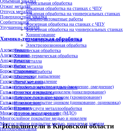
Объёмная закалка
Строгальная обработка
Отжиг металла
Токарная обработка на станках с ЧПУ
Отпуск металла
Токарная обработка на универсальных станках
Поверхностная закалка
Токарно-автоматные работы
Сорбитизация
Фрезерная обработка на станках с ЧПУ
Улучшение металла
Фрезерная обработка на универсальных станках
Хонингование
Химико-термическая обработка
Шлицефрезерная обработка
Электроэрозионная обработка
Азотирование
Термическая обработка
Алитирование
Химико-термическая обработка
Анодирование
Резка металла
Борирование
Гибка металла
Бороалитирование
Сварочные работы
Газодинамическое напыление
3D-печать
Газотермическое напыление
Литьё металла
Гальваническое покрытие медью (меднение, омеднение)
Обработка металлов давлением
Гальваническое покрытие никелем (никелирование)
Очистка и покраска
Гальваническое покрытие хромом (хромирование)
Лаборатория и контроль
Гальваническое покрытие цинком (цинкование, оцинковка)
Инжиниринг
Карбонитрация
Прочие услуги металлообработки
Микродуговое оксидирование (МДО)
Изготовление деталей
Многослойное покрытие медью и никелем
Многослойное покрытие медью, никелем и хромом
Исполнители в Кировской области
Нитроцементация