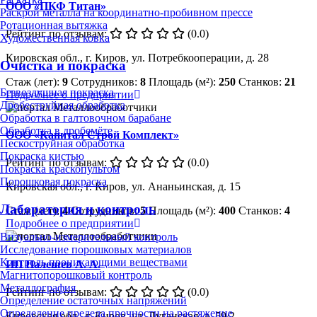
ООО «ПКФ Титан»
Раскрой металла на координатно-пробивном прессе
Ротационная вытяжка
Рейтинг по отзывам:
(0.0)
Художественная ковка
Кировская обл., г. Киров, ул. Потребкооперации, д. 28
Очистка и покраска
Стаж (лет):
9
Сотрудников:
8
Площадь (м²):
250
Станков:
21
Безвоздушная покраска
Подробнее о предприятии
Дробеструйная обработка
Обработка в галтовочном барабане
Обработка в дробемёте
ООО «Капитал Строй Комплект»
Пескоструйная обработка
Покраска кистью
Рейтинг по отзывам:
(0.0)
Покраска краскопультом
Порошковая покраска
Кировская обл., г. Киров, ул. Ананьинская, д. 15
Лаборатория и контроль
Стаж (лет):
4
Сотрудников:
5
Площадь (м²):
400
Станков:
4
Подробнее о предприятии
Визуально-измерительный контроль
Исследование порошковых материалов
Контроль проникающими веществами
ИП Палешев А. А.
Магнитопорошковый контроль
Металлография
Рейтинг по отзывам:
(0.0)
Определение остаточных напряжений
Определение предела прочности на растяжение
Кировская обл., г. Киров, ул. Луганская, д. 59/2