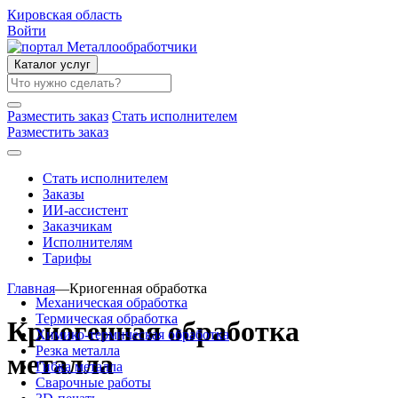
Кировская область
Войти
Каталог услуг
Разместить заказ
Стать исполнителем
Разместить заказ
Стать исполнителем
Заказы
ИИ-ассистент
Заказчикам
Исполнителям
Тарифы
Главная
—
Криогенная обработка
Механическая обработка
Термическая обработка
Криогенная обработка
Химико-термическая обработка
Резка металла
металла
Гибка металла
Сварочные работы