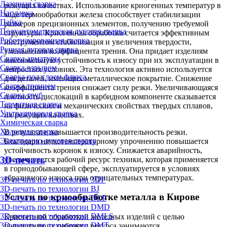
Лазерная сварка
режущих качествах. Использование криогенных температур в
Наплавка
ходе термообработки железа способствует стабилизации
Пайка
размеров прецизионных элементов, получению требуемой
Полуавтоматическая дуговая сварка
структуры. Криогенная обработка считается эффективным
Роботизированная сварка
инструментом стабилизация и увеличения твердости,
Ручная дуговая сварка
уменьшения коэффициента трения. Она придает изделиям
Сварка арматуры
максимальную устойчивость к износу при их эксплуатации в
Сварка взрывом
непростых условиях. Эта технология активно используется
Сварка под слоем флюса
для деталей, имеющих металлическое покрытие. Снижение
Сварка трением
коэффициента трения снижает силу резки. Увеличивающаяся
Сварка труб
плотность дислокаций в карбидном компоненте сказывается
Термитная сварка
на физических и механических свойствах твердых сплавов,
Ультразвуковая сварка
их режущих качествах.
Химическая сварка
Холодная сварка
В результате повышается производительность резки.
Электронно-лучевая сварка
Благодаря низкотемпературному упрочнению повышается
устойчивость коронок к износу. Снижается аварийность,
3D-печать
увеличивается рабочий ресурс техники, которая применяется
в горнодобывающей сфере, эксплуатируется в условиях
абразивного износа при отрицательных температурах.
3D-печать по технологии 3DP
3D-печать по технологии BJ
Услуги по криообработке металла в Кирове
3D-печать по технологии DLP
3D-печать по технологии DMD
3D-печать по технологии DMLS
Криогенной обработкой железных изделий с целью
3D-печать по технологии DMT
повышения их рабочего ресурса занимаются