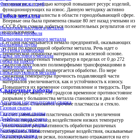
технология, с помощью которой повышают ресурс изделий,
Фигурная резка труб
функционирующих на износ. Данную методику активно
используют специалисты в области горнодобывающей сфере.
Гибка металла
Впервые она была применена свыше 80 лет назад учеными из
СССР. Они сумели добиться положительных результатов от ее
Вальцовка листового металла
использования.
Вальцовка профиля
Вальцовка пруткового металла
Сегодня насчитывается немало предприятий, оказывающих
Вальцовка трубы
услуги по криогенной обработке металла. Речь идет о
3D-гибка проволоки
термической обработке материалов на железной основе.
Гибка листового металла
Диапазон криогенных температур в пределах от 0 до 272
Гибка на прессе
градусов обусловлен полиморфными трансформациями в
Гибка профиля
материале, который подвергается обработке. По мере
Гибка пруткового металла
снижения температуры прочность подавляющей части
Гибка трубы
материалов увеличивается, как и устойчивость к износу.
Повышается их временное сопротивление и твердость. При
Сварочные работы
температуре минус 196 градусов временное противостояние
разрывам у большинства металла становится в два и более
Аргонная (аргонодуговая) сварка
раза больше. Становятся прочнее пластмассы и стекло.
Газовая сварка
Газопрессовая сварка
За счет уменьшения пластичных свойств и увеличения
Диффузионная сварка
степени твердости под воздействием низких температур
Дугопрессовая сварка
увеличивают результативность обработки различных
Контактная сварка
материалов. Низкотемпературные воздействия, оказываемые
Кузнечная сварка
на инструмент для резки, положительно отражаются на его