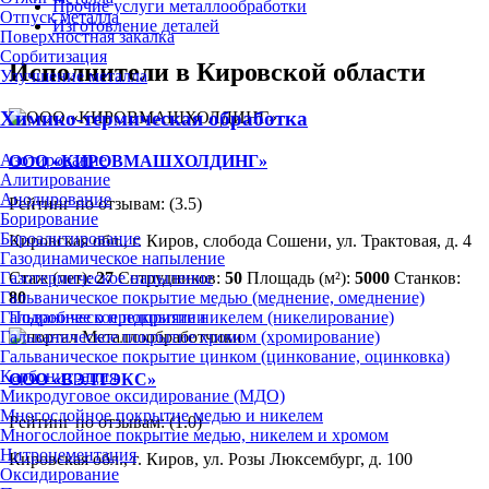
Прочие услуги металлообработки
Отпуск металла
Изготовление деталей
Поверхностная закалка
Сорбитизация
Исполнители в Кировской области
Улучшение металла
Химико-термическая обработка
Азотирование
ООО «КИРОВМАШХОЛДИНГ»
Алитирование
Анодирование
Рейтинг по отзывам:
(3.5)
Борирование
Бороалитирование
Кировская обл., г. Киров, слобода Сошени, ул. Трактовая, д. 4
Газодинамическое напыление
Стаж (лет):
27
Сотрудников:
50
Площадь (м²):
5000
Станков:
Газотермическое напыление
80
Гальваническое покрытие медью (меднение, омеднение)
Подробнее о предприятии
Гальваническое покрытие никелем (никелирование)
Гальваническое покрытие хромом (хромирование)
Гальваническое покрытие цинком (цинкование, оцинковка)
Карбонитрация
ООО «ВЭЛТЭКС»
Микродуговое оксидирование (МДО)
Многослойное покрытие медью и никелем
Рейтинг по отзывам:
(1.0)
Многослойное покрытие медью, никелем и хромом
Нитроцементация
Кировская обл., г. Киров, ул. Розы Люксембург, д. 100
Оксидирование