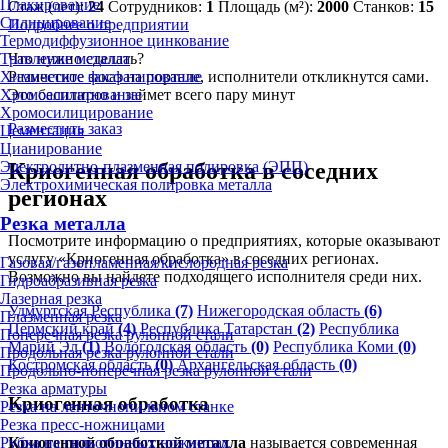
Плакирование
Стаж (лет):
24
Сотрудников:
1
Площадь (м²):
2000
Станков:
15
Силицирование
Подробнее о предприятии
Термодиффузионное цинкование
Травление металла
Что нужно сделать?
Химическое фосфатирование
Разместите заказ на портале, исполнители откликнутся сами.
Хромоалитирование
Это бесплатно и займет всего пару минут
Хромосилицирование
Разместить заказ
Цементация
Цианирование
Электролитно-плазменная полировка (ЭПП)
Криогенная обработка в соседних
Электрохимическая полировка металла
регионах
Резка металла
Посмотрите информацию о предприятиях, которые оказывают
услугу «Криогенная обработка» в соседних регионах.
Газовая/газопламенная/кислородная резка
Возможно вы найдете подходящего исполнителя среди них.
Гидроабразивная резка
Лазерная резка
Удмуртская Республика
(7)
Нижегородская область
(6)
Плазменная резка
Пермский край
(4)
Республика Татарстан
(2)
Республика
Поперечная резка рулонной стали
Марий Эл
(1)
Вологодская область
(0)
Республика Коми
(0)
Продольная резка рулонной стали
Костромская область
(0)
Архангельская область
(0)
Продольно-поперечная резка рулонной стали
Резка арматуры
Криогенная обработка
Резка на ленточнопильном станке
Резка пресс-ножницами
Криогенной обработкой металла
называется современная
Рубка на гильотинных ножницах