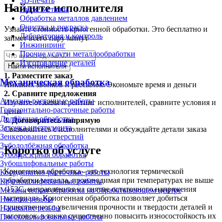
3D-печать
Найдите исполнителя
Литьё металла
Обработка металлов давлением
Очистка и покраска
Узнайте стоимость криогенной обработки. Это бесплатно и
Лаборатория и контроль
займет всего пару минут
Инжиниринг
Прочие услуги металлообработки
Изготовление деталей
Найти исполнителя
1.
Разместите заказ
Механическая обработка
Никаких звонков и рассылок. Экономьте время и деньги
2.
Сравните предложения
Алмазно-расточные работы
Изучите отзывы и рейтинг исполнителей, сравните условия и
Горизонтально-расточные работы
цены
Долбёжная обработка
3.
Договоритесь напрямую
Заточка инструмента
Связывайтесь с исполнителями и обсуждайте детали заказа
Зенкерование отверстий
Зубодолбёжная обработка
Коротко об услуге
Зубофрезерная обработка
Зубошлифовальные работы
Криогенная обработка - это технология термической
Координатно-расточные работы
обработки металла, производимая при температурах не выше
Круглошлифовальные работы
-153С, направленная на снятие остаточного напряжения
Механическая обработка на обрабатывающем центре
материала. Криогенная обработка позволяет добиться
Накатка резьбы
существенного увеличения прочности и твердости деталей и
Нарезание резьбы
заготовок, а также существенно повысить износостойкость их
Плоскошлифовальные работы