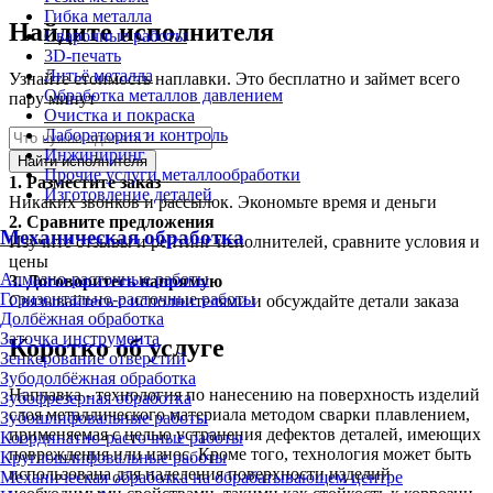
Гибка металла
Найдите исполнителя
Сварочные работы
3D-печать
Литьё металла
Узнайте стоимость наплавки. Это бесплатно и займет всего
Обработка металлов давлением
пару минут
Очистка и покраска
Лаборатория и контроль
Инжиниринг
Найти исполнителя
Прочие услуги металлообработки
1.
Разместите заказ
Изготовление деталей
Никаких звонков и рассылок. Экономьте время и деньги
2.
Сравните предложения
Механическая обработка
Изучите отзывы и рейтинг исполнителей, сравните условия и
цены
Алмазно-расточные работы
3.
Договоритесь напрямую
Горизонтально-расточные работы
Связывайтесь с исполнителями и обсуждайте детали заказа
Долбёжная обработка
Заточка инструмента
Коротко об услуге
Зенкерование отверстий
Зубодолбёжная обработка
Наплавка - технология по нанесению на поверхность изделий
Зубофрезерная обработка
слоя металлического материала методом сварки плавлением,
Зубошлифовальные работы
применяемая с целью устранения дефектов деталей, имеющих
Координатно-расточные работы
повреждения или износ. Кроме того, технология может быть
Круглошлифовальные работы
использована для наделения поверхности изделий
Механическая обработка на обрабатывающем центре