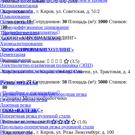
Многослойное покрытие медью, никелем и хромом
Рейтинг по отзывам:
(5.0)
Нитроцементация
Оксидирование
Кировская обл., г. Киров, ул. Советская, д. 51/2
Плакирование
Стаж (лет):
19
Сотрудников:
30
Площадь (м²):
1000
Станков:
Силицирование
30
Термодиффузионное цинкование
Подробнее о предприятии
Травление металла
Химическое фосфатирование
Хромоалитирование
Хромосилицирование
ООО «КИРОВМАШХОЛДИНГ»
Цементация
Цианирование
Рейтинг по отзывам:
(3.5)
Электролитно-плазменная полировка (ЭПП)
Электрохимическая полировка металла
Кировская обл., г. Киров, слобода Сошени, ул. Трактовая, д. 4
Резка металла
Стаж (лет):
27
Сотрудников:
50
Площадь (м²):
5000
Станков:
80
Подробнее о предприятии
Газовая/газопламенная/кислородная резка
Гидроабразивная резка
Лазерная резка
ООО «ВЭЛТЭКС»
Плазменная резка
Поперечная резка рулонной стали
Продольная резка рулонной стали
Рейтинг по отзывам:
(1.0)
Продольно-поперечная резка рулонной стали
Резка арматуры
Кировская обл., г. Киров, ул. Розы Люксембург, д. 100