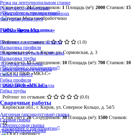
Резка на ленточнопильном станке
Стаж (лет):
24
Сотрудников:
1
Площадь (м²):
2000
Станков:
15
Резка пресс-ножницами
Подробнее о предприятии
Рубка на гильотинных ножницах
Фигурная резка труб
Гибка металла
ООО «Пром-Механика»
Рейтинг по отзывам:
(1.0)
Вальцовка листового металла
Вальцовка профиля
Кировская обл., г. Киров, ул. Сормовская, д. 3
Вальцовка пруткового металла
Вальцовка трубы
Стаж (лет):
15
Сотрудников:
10
Площадь (м²):
700
Станков:
10
3D-гибка проволоки
Подробнее о предприятии
Гибка листового металла
Гибка на прессе
Гибка профиля
ООО ПКФ «МКЗ-С»
Гибка пруткового металла
Гибка трубы
Рейтинг по отзывам:
(0.0)
Сварочные работы
Кировская обл., г. Киров, ул. Северное Кольцо, д. 54/5
Аргонная (аргонодуговая) сварка
Стаж (лет):
26
Сотрудников:
30
Площадь (м²):
1500
Станков:
Газовая сварка
22
Газопрессовая сварка
Подробнее о предприятии
Диффузионная сварка