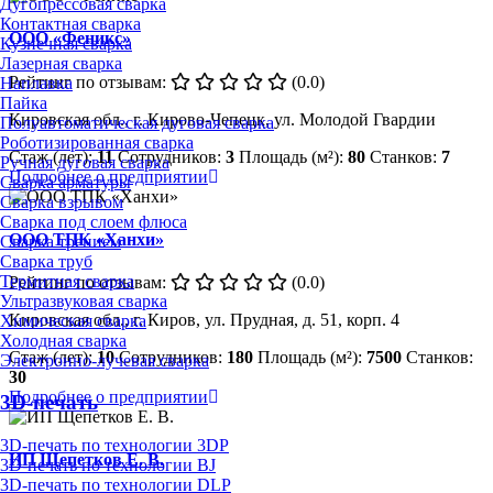
Дугопрессовая сварка
Контактная сварка
ООО «Феникс»
Кузнечная сварка
Лазерная сварка
Рейтинг по отзывам:
(0.0)
Наплавка
Пайка
Кировская обл., г. Кирово-Чепецк, ул. Молодой Гвардии
Полуавтоматическая дуговая сварка
Роботизированная сварка
Стаж (лет):
11
Сотрудников:
3
Площадь (м²):
80
Станков:
7
Ручная дуговая сварка
Подробнее о предприятии
Сварка арматуры
Сварка взрывом
Сварка под слоем флюса
ООО ТПК «Ханхи»
Сварка трением
Сварка труб
Термитная сварка
Рейтинг по отзывам:
(0.0)
Ультразвуковая сварка
Кировская обл., г. Киров, ул. Прудная, д. 51, корп. 4
Химическая сварка
Холодная сварка
Стаж (лет):
10
Сотрудников:
180
Площадь (м²):
7500
Станков:
Электронно-лучевая сварка
30
Подробнее о предприятии
3D-печать
3D-печать по технологии 3DP
ИП Щепетков Е. В.
3D-печать по технологии BJ
3D-печать по технологии DLP