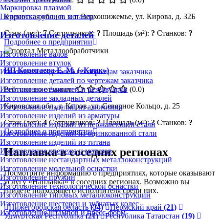
Маркировка плазмой
Перемотка рулонов металла
Кировская обл., п. г. т. Верхошижемье, ул. Кирова, д. 32Б
Стаж (лет):
7
Сотрудников:
?
Площадь (м²):
?
Станков:
?
Изготовление деталей
Подробнее о предприятии
Изготовление валов
Изготовление втулок
ИП Коротаева Е. М. («Квик»)
Изготовление деталей по образцам заказчика
Изготовление деталей по чертежам заказчика
Рейтинг по отзывам:
(0.0)
Изготовление ёмкостей и резервуаров
Изготовление закладных деталей
Кировская обл., г. Киров, ул. Северное Кольцо, д. 25
Изготовление изделий из алюминия
Изготовление изделий из арматуры
Стаж (лет):
4
Сотрудников:
?
Площадь (м²):
?
Станков:
?
Изготовление изделий из нержавеющей стали
Подробнее о предприятии
Изготовление изделий из оцинкованной стали
Изготовление изделий из титана
Наплавка в соседних регионах
Изготовление крепежа и метизов
Изготовление нестандартных металлоконструкций
Изготовление модельной оснастки
Посмотрите информацию о предприятиях, которые оказывают
Изготовление пружин
услугу «Наплавка» в соседних регионах. Возможно вы
Изготовление технологической оснастки
найдете подходящего исполнителя среди них.
Изготовление типовых металлоконструкций
Изготовление шестерен и зубчатых колес
Нижегородская область
(34)
Пермский край
(21)
Изготовление штампов и пресс-форм
Удмуртская Республика
(21)
Республика Татарстан
(19)