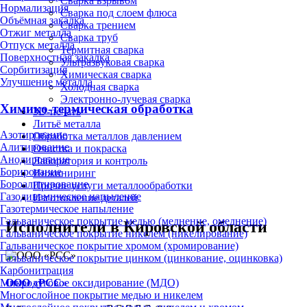
Сварка взрывом
Нормализация
Сварка под слоем флюса
Объёмная закалка
Сварка трением
Отжиг металла
Сварка труб
Отпуск металла
Термитная сварка
Поверхностная закалка
Ультразвуковая сварка
Сорбитизация
Химическая сварка
Улучшение металла
Холодная сварка
Электронно-лучевая сварка
Химико-термическая обработка
3D-печать
Литьё металла
Азотирование
Обработка металлов давлением
Алитирование
Очистка и покраска
Анодирование
Лаборатория и контроль
Борирование
Инжиниринг
Бороалитирование
Прочие услуги металлообработки
Газодинамическое напыление
Изготовление деталей
Газотермическое напыление
Гальваническое покрытие медью (меднение, омеднение)
Исполнители в Кировской области
Гальваническое покрытие никелем (никелирование)
Гальваническое покрытие хромом (хромирование)
Гальваническое покрытие цинком (цинкование, оцинковка)
Карбонитрация
ООО «РСС»
Микродуговое оксидирование (МДО)
Многослойное покрытие медью и никелем