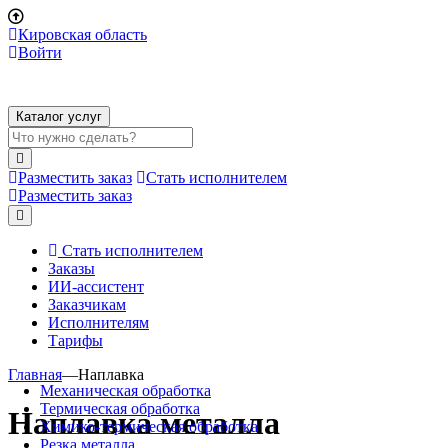
Кировская область
Войти
Каталог услуг
Разместить заказ
Стать исполнителем
Разместить заказ
Стать исполнителем
Заказы
ИИ-ассистент
Заказчикам
Исполнителям
Тарифы
Главная
—
Наплавка
Механическая обработка
Термическая обработка
Наплавка металла
Химико-термическая обработка
Резка металла