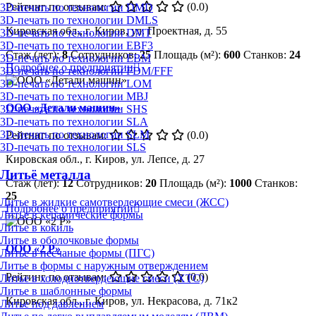
Рейтинг по отзывам:
(0.0)
3D-печать по технологии DMD
3D-печать по технологии DMLS
Кировская обл., г. Киров, ул. Проектная, д. 55
3D-печать по технологии DMT
3D-печать по технологии EBF3
Стаж (лет):
8
Сотрудников:
25
Площадь (м²):
600
Станков:
24
3D-печать по технологии EBM
Подробнее о предприятии
3D-печать по технологии FDM/FFF
3D-печать по технологии LOM
3D-печать по технологии MBJ
ООО «Детали машин»
3D-печать по технологии SHS
3D-печать по технологии SLA
3D-печать по технологии SLM
Рейтинг по отзывам:
(0.0)
3D-печать по технологии SLS
Кировская обл., г. Киров, ул. Лепсе, д. 27
Литьё металла
Стаж (лет):
12
Сотрудников:
20
Площадь (м²):
1000
Станков:
25
Литье в жидкие самотвердеющие смеси (ЖСС)
Подробнее о предприятии
Литье в керамические формы
Литье в кокиль
Литье в оболочковые формы
ООО «2 Р»
Литье в песчаные формы (ПГС)
Литье в формы с наружным отверждением
Рейтинг по отзывам:
(0.0)
Литье в холоднотвердеющие смеси (ХТС)
Литье в шаблонные формы
Кировская обл., г. Киров, ул. Некрасова, д. 71к2
Литье под давлением