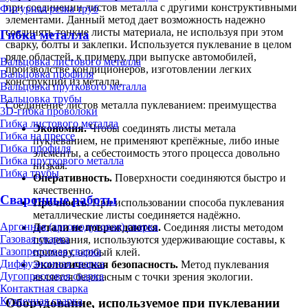
при соединении листов металла с другими конструктивными
Фигурная резка труб
элементами. Данный метод дает возможность надежно
соединять тонкие листы материала, не используя при этом
Гибка металла
сварку, болты и заклепки. Используется пуклевание в целом
ряде областей, к примеру, при выпуске автомобилей,
Вальцовка листового металла
производстве кондиционеров, изготовлении легких
Вальцовка профиля
конструкций из металла.
Вальцовка пруткового металла
Вальцовка трубы
Соединение листов металла пуклеванием: преимущества
3D-гибка проволоки
Гибка листового металла
Экономия.
Чтобы соединять листы метала
Гибка на прессе
пуклеванием, не применяют крепёжные, либо иные
Гибка профиля
элементы, а себестоимость этого процесса довольно
Гибка пруткового металла
низкая.
Гибка трубы
Оперативность.
Поверхности соединяются быстро и
качественно.
Сварочные работы
Прочность.
При использовании способа пуклевания
металлические листы соединяется надёжно.
Аргонная (аргонодуговая) сварка
Детали не повреждаются.
Соединяя листы методом
Газовая сварка
пуклевания, используются удерживающие составы, к
Газопрессовая сварка
примеру, особый клей.
Диффузионная сварка
Экологическая безопасность.
Метод пуклевания
Дугопрессовая сварка
является безопасным с точки зрения экологии.
Контактная сварка
Кузнечная сварка
Оборудование, используемое при пуклевании