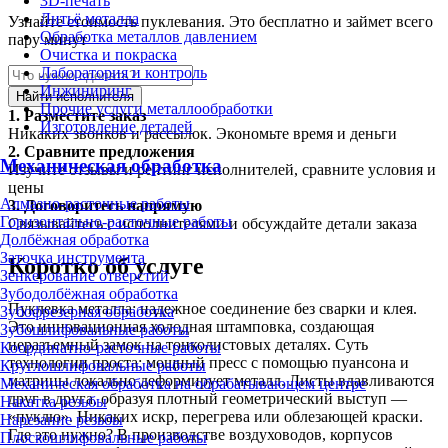
3D-печать
Литьё металла
Узнайте стоимость пуклевания. Это бесплатно и займет всего
Обработка металлов давлением
пару минут
Очистка и покраска
Лаборатория и контроль
Инжиниринг
Найти исполнителя
Прочие услуги металлообработки
1.
Разместите заказ
Изготовление деталей
Никаких звонков и рассылок. Экономьте время и деньги
2.
Сравните предложения
Механическая обработка
Изучите отзывы и рейтинг исполнителей, сравните условия и
цены
Алмазно-расточные работы
3.
Договоритесь напрямую
Горизонтально-расточные работы
Связывайтесь с исполнителями и обсуждайте детали заказа
Долбёжная обработка
Заточка инструмента
Коротко об услуге
Зенкерование отверстий
Зубодолбёжная обработка
Пуклевка металла: надежное соединение без сварки и клея.
Зубофрезерная обработка
Это инновационная холодная штамповка, создающая
Зубошлифовальные работы
неразъемный замок на тонколистовых деталях. Суть
Координатно-расточные работы
технологии проста: мощный пресс с помощью пуансона и
Круглошлифовальные работы
матрицы локально деформирует металл. Листы вдавливаются
Механическая обработка на обрабатывающем центре
друг в друга, образуя плотный геометрический выступ —
Накатка резьбы
«пуклю». Никаких искр, перегрева или облезающей краски.
Нарезание резьбы
Где это нужно? В производстве воздуховодов, корпусов
Плоскошлифовальные работы