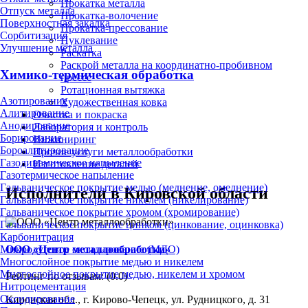
Прокатка металла
Отпуск металла
Прокатка-волочение
Поверхностная закалка
Прокатка-прессование
Сорбитизация
Пуклевание
Улучшение металла
Раскатка
Раскрой металла на координатно-пробивном
Химико-термическая обработка
прессе
Ротационная вытяжка
Азотирование
Художественная ковка
Алитирование
Очистка и покраска
Анодирование
Лаборатория и контроль
Борирование
Инжиниринг
Бороалитирование
Прочие услуги металлообработки
Газодинамическое напыление
Изготовление деталей
Газотермическое напыление
Гальваническое покрытие медью (меднение, омеднение)
Исполнители в Кировской области
Гальваническое покрытие никелем (никелирование)
Гальваническое покрытие хромом (хромирование)
Гальваническое покрытие цинком (цинкование, оцинковка)
Карбонитрация
ООО «Центр металлообработки»
Микродуговое оксидирование (МДО)
Многослойное покрытие медью и никелем
Многослойное покрытие медью, никелем и хромом
Рейтинг по отзывам:
(0.0)
Нитроцементация
Оксидирование
Кировская обл., г. Кирово-Чепецк, ул. Рудницкого, д. 31