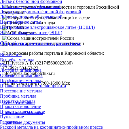
Литье с безопочной формовкой
Литье с вакуумной формовкой
Литье с вакуумно-плёночной формовкой
Литье со стопочной формовкой
Центробежное литье
Центробежное электрошлаковое литье (ЦЭШЛ)
Электрошлаковое литье (ЭШЛ)
Обработка металлов давлением
По вопросам работы портала в Кировской области:
Волочение
Вырубка металла
ИП Чугаев А.В. (321745600023836)
Ковка
+7 (992) 504-53-22
Листовая штамповка
info@metalloobrabotchiki.ru
Объёмная штамповка
Перфорация металла
Мы на связи пн-пт 7:00-16:00 Мск
Правка плоского металлопроката
Прессование металла
Пробивка металла
Прокатка металла
Разместить заказ
Прокатка-волочение
Прокатка-прессование
Стать исполнителем
Пуклевание
Раскатка
Правовые документы
Раскрой металла на координатно-пробивном прессе