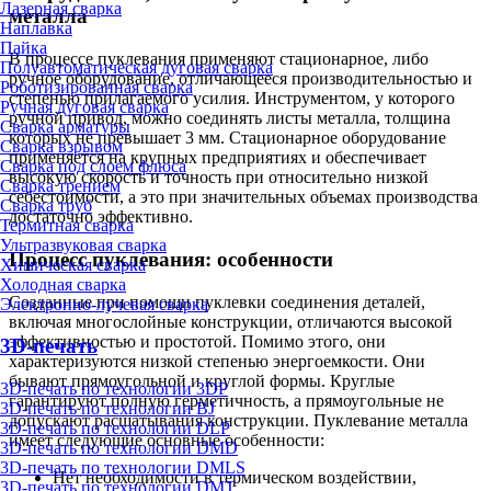
Лазерная сварка
металла
Наплавка
Пайка
В процессе пуклевания применяют стационарное, либо
Полуавтоматическая дуговая сварка
ручное оборудование, отличающееся производительностью и
Роботизированная сварка
степенью прилагаемого усилия. Инструментом, у которого
Ручная дуговая сварка
ручной привод, можно соединять листы металла, толщина
Сварка арматуры
которых не превышает 3 мм. Стационарное оборудование
Сварка взрывом
применяется на крупных предприятиях и обеспечивает
Сварка под слоем флюса
высокую скорость и точность при относительно низкой
Сварка трением
себестоимости, а это при значительных объемах производства
Сварка труб
достаточно эффективно.
Термитная сварка
Ультразвуковая сварка
Процесс пуклевания: особенности
Химическая сварка
Холодная сварка
Созданные при помощи пуклевки соединения деталей,
Электронно-лучевая сварка
включая многослойные конструкции, отличаются высокой
эффективностью и простотой. Помимо этого, они
3D-печать
характеризуются низкой степенью энергоемкости. Они
бывают прямоугольной и круглой формы. Круглые
3D-печать по технологии 3DP
гарантируют полную герметичность, а прямоугольные не
3D-печать по технологии BJ
допускают расшатывания конструкции. Пуклевание металла
3D-печать по технологии DLP
имеет следующие основные особенности:
3D-печать по технологии DMD
3D-печать по технологии DMLS
Нет необходимости в термическом воздействии,
3D-печать по технологии DMT