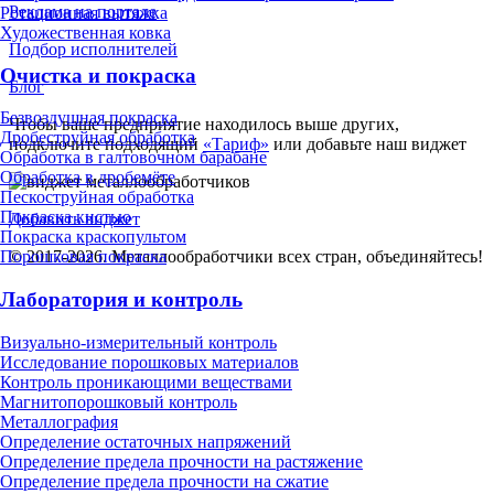
Реклама на портале
Ротационная вытяжка
Художественная ковка
Подбор исполнителей
Очистка и покраска
Блог
Безвоздушная покраска
Чтобы ваше предприятие находилось выше других,
Дробеструйная обработка
подключите подходящий
«Тариф»
или добавьте наш виджет
Обработка в галтовочном барабане
Обработка в дробемёте
Пескоструйная обработка
Покраска кистью
Добавить виджет
Покраска краскопультом
© 2017-2026. Металлообработчики всех стран, объединяйтесь!
Порошковая покраска
Лаборатория и контроль
Визуально-измерительный контроль
Исследование порошковых материалов
Контроль проникающими веществами
Магнитопорошковый контроль
Металлография
Определение остаточных напряжений
Определение предела прочности на растяжение
Определение предела прочности на сжатие