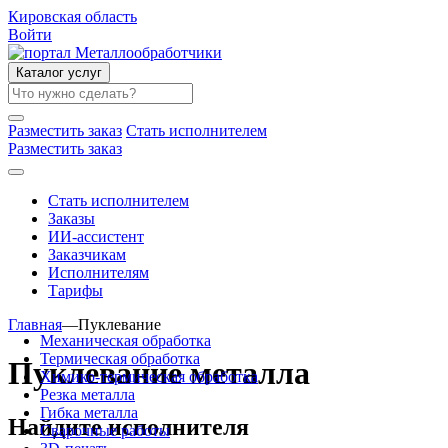
Кировская область
Войти
Каталог услуг
Разместить заказ
Стать исполнителем
Разместить заказ
Стать исполнителем
Заказы
ИИ-ассистент
Заказчикам
Исполнителям
Тарифы
Главная
—
Пуклевание
Механическая обработка
Термическая обработка
Пуклевание металла
Химико-термическая обработка
Резка металла
Гибка металла
Найдите исполнителя
Сварочные работы