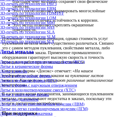
благодаря чему материал сохраняет свои физические
3D-печать по технологии EBF3
свойства.
3D-печать по технологии EBM
Этот способ позволяет формировать многослойные
3D-печать по технологии FDM/FFF
соединения.
3D-печать по технологии LOM
Соединения отличает устойчивость к коррозии.
3D-печать по технологии MBJ
Этот метод позволяет скреплять окрашенные
3D-печать по технологии SHS
поверхности.
3D-печать по технологии SLA
3D-печать по технологии SLM
Пуклевание
– несложная операция, однако стоимость услуг
3D-печать по технологии SLS
пуклевания металла может существенно различаться. Связано
это с самим методом пуклевания, свойствами металла, либо
Литьё металла
сплава и объемом заказа. Применение промышленного
оборудования гарантирует высокую скорость и точность
Литье в жидкие самотвердеющие смеси (ЖСС)
проведения работ при их меньшей стоимости.
Литье в керамические формы
Сотрудник фирмы «Донэкс» отмечает: «
На нашем
Литье в кокиль
предприятии сейчас много заказов на пуклевание листов
Литье в оболочковые формы
металла. Как правило, заказывают различные металлические
Литье в песчаные формы (ПГС)
конструкции
».
Литье в формы с наружным отверждением
Литье в холоднотвердеющие смеси (ХТС)
В настоящее время предприятия, занимающиеся пуклеванием
Литье в шаблонные формы
металла, не испытывают недостатка в заказах, поскольку эти
Литье под давлением
услуги достаточно востребованы.
Литье по легко выплавляемым моделям (ЛВМ)
Литье по легко газифицируемым моделям (ЛГМ)
При поддержке
Литье по чертежам заказчика