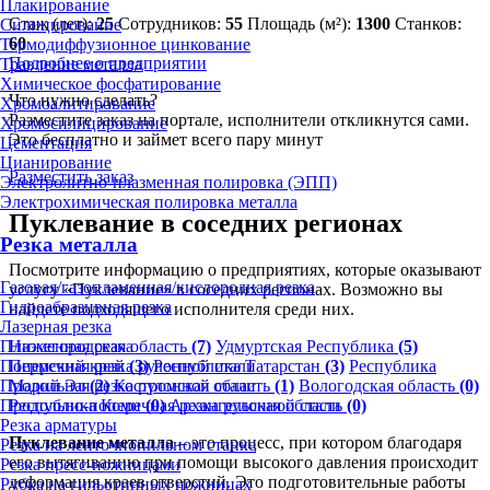
Плакирование
Стаж (лет):
25
Сотрудников:
55
Площадь (м²):
1300
Станков:
Силицирование
60
Термодиффузионное цинкование
Подробнее о предприятии
Травление металла
Химическое фосфатирование
Что нужно сделать?
Хромоалитирование
Разместите заказ на портале, исполнители откликнутся сами.
Хромосилицирование
Это бесплатно и займет всего пару минут
Цементация
Цианирование
Разместить заказ
Электролитно-плазменная полировка (ЭПП)
Электрохимическая полировка металла
Пуклевание в соседних регионах
Резка металла
Посмотрите информацию о предприятиях, которые оказывают
Газовая/газопламенная/кислородная резка
услугу «Пуклевание» в соседних регионах. Возможно вы
Гидроабразивная резка
найдете подходящего исполнителя среди них.
Лазерная резка
Плазменная резка
Нижегородская область
(7)
Удмуртская Республика
(5)
Поперечная резка рулонной стали
Пермский край
(3)
Республика Татарстан
(3)
Республика
Продольная резка рулонной стали
Марий Эл
(2)
Костромская область
(1)
Вологодская область
(0)
Продольно-поперечная резка рулонной стали
Республика Коми
(0)
Архангельская область
(0)
Резка арматуры
Пуклевание металла
– это процесс, при котором благодаря
Резка на ленточнопильном станке
его вытягиванию при помощи высокого давления происходит
Резка пресс-ножницами
деформация краев отверстий. Это подготовительные работы
Рубка на гильотинных ножницах