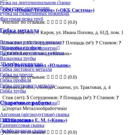
Резка на ленточнопильном станке
Резка пресс-ножницами
ООО «Юникс-Телеком» («ОКБ Система»)
Рубка на гильотинных ножницах
Фигурная резка труб
Рейтинг по отзывам:
(0.0)
Гибка металла
Кировская обл., г. Киров, ул. Ивана Попова, д. 61Д, пом. 1
Вальцовка листового металла
Стаж (лет):
15
Сотрудников:
?
Площадь (м²):
?
Станков:
?
Вальцовка профиля
Подробнее о предприятии
Вальцовка пруткового металла
Вальцовка трубы
3D-гибка проволоки
ООО Вятский завод «Юльвик»
Гибка листового металла
Гибка на прессе
Рейтинг по отзывам:
(0.0)
Гибка профиля
Гибка пруткового металла
Кировская обл., слобода Сошени, ул. Трактовая, д. 4
Гибка трубы
Стаж (лет):
5
Сотрудников:
?
Площадь (м²):
?
Станков:
?
Сварочные работы
Подробнее о предприятии
Аргонная (аргонодуговая) сварка
Газовая сварка
ИП Коротаева Е. М. («Квик»)
Газопрессовая сварка
Диффузионная сварка
Рейтинг по отзывам:
(0.0)