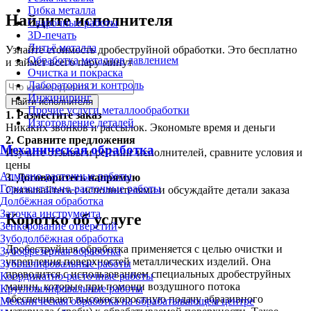
Гибка металла
Найдите исполнителя
Сварочные работы
3D-печать
Литьё металла
Узнайте стоимость дробеструйной обработки. Это бесплатно
Обработка металлов давлением
и займет всего пару минут
Очистка и покраска
Лаборатория и контроль
Инжиниринг
Найти исполнителя
Прочие услуги металлообработки
1.
Разместите заказ
Изготовление деталей
Никаких звонков и рассылок. Экономьте время и деньги
2.
Сравните предложения
Механическая обработка
Изучите отзывы и рейтинг исполнителей, сравните условия и
цены
Алмазно-расточные работы
3.
Договоритесь напрямую
Горизонтально-расточные работы
Связывайтесь с исполнителями и обсуждайте детали заказа
Долбёжная обработка
Заточка инструмента
Коротко об услуге
Зенкерование отверстий
Зубодолбёжная обработка
Дробеструйная обработка применяется с целью очистки и
Зубофрезерная обработка
укрепления поверхностей металлических изделий. Она
Зубошлифовальные работы
проводится с использованием специальных дробеструйных
Координатно-расточные работы
машин, которые при помощи воздушного потока
Круглошлифовальные работы
обеспечивают высокоскоростную подачу абразивного
Механическая обработка на обрабатывающем центре