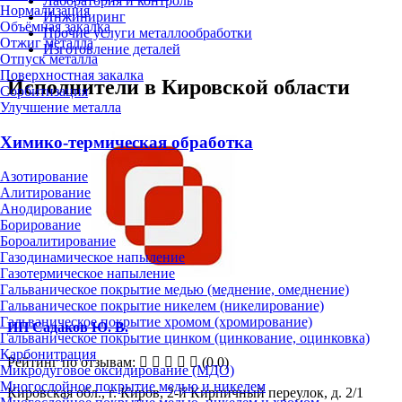
Лаборатория и контроль
Нормализация
Инжиниринг
Объёмная закалка
Прочие услуги металлообработки
Отжиг металла
Изготовление деталей
Отпуск металла
Поверхностная закалка
Исполнители в Кировской области
Сорбитизация
Улучшение металла
Химико-термическая обработка
Азотирование
Алитирование
Анодирование
Борирование
Бороалитирование
Газодинамическое напыление
Газотермическое напыление
Гальваническое покрытие медью (меднение, омеднение)
Гальваническое покрытие никелем (никелирование)
Гальваническое покрытие хромом (хромирование)
ИП Садаков Ю. В.
Гальваническое покрытие цинком (цинкование, оцинковка)
Карбонитрация
Рейтинг по отзывам:
(0.0)
Микродуговое оксидирование (МДО)
Многослойное покрытие медью и никелем
Кировская обл., г. Киров, 2-й Кирпичный переулок, д. 2/1