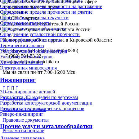
Определение остаточных напряжений
Определение предела прочности на растяжение
Определение предела прочности на сжатие
Определение предела текучести
Определение твердости
Определение ударной вязкости
Определение усталостной прочности
Радиографический контроль
По вопросам работы портала в Кировской области:
Термический анализ
ИП Чугаев А.В. (321745600023836)
Ультразвуковая толщинометрия
+7 (992) 504-53-22
Ультразвуковой контроль
info@metalloobrabotchiki.ru
Химический анализ
Электронная микроскопия
Мы на связи пн-пт 7:00-16:00 Мск
Инжиниринг
3D-сканирование деталей
Разработка 3D-моделей по чертежам
Разместить заказ
Разработка конструкторской документации
Разработка технологических процессов
Стать исполнителем
Реверс-инжиниринг
Правовые документы
Прочие услуги металлообработки
Реклама на портале
Лазерная гравировка