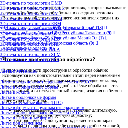
3D-печать по технологии DMD
Посмотрите информацию о предприятиях, которые оказывают
3D-печать по технологии DMLS
услугу «Дробеструйная обработка» в соседних регионах.
3D-печать по технологии DMT
Возможно вы найдете подходящего исполнителя среди них.
3D-печать по технологии EBF3
3D-печать по технологии EBM
Нижегородская область
(29)
Пермский край
(18)
3D-печать по технологии FDM/FFF
Удмуртская Республика
(13)
Республика Татарстан
(9)
3D-печать по технологии LOM
Вологодская область
(2)
Республика Марий Эл
(1)
3D-печать по технологии MBJ
Республика Коми
(0)
Костромская область
(0)
3D-печать по технологии SHS
Архангельская область
(0)
3D-печать по технологии SLA
3D-печать по технологии SLM
Что такое дробеструйная обработка?
3D-печать по технологии SLS
Литьё металла
В промышленности дробеструйная обработка обычно
используется как подготовительный этап перед нанесением
финишных покрытий. Твердые материалы, чаще металлы,
Литье в жидкие самотвердеющие смеси (ЖСС)
подвергаются ударам мелкой дробью. Реже обрабатывается
Литье в керамические формы
естественный или искусственный камень, изделия из бетона.
Литье в кокиль
Литье в оболочковые формы
Преимущества метода:
Литье в песчаные формы (ПГС)
Литье в формы с наружным отверждением
высокая коммерческая отдача, заменяет длительную,
Литье в холоднотвердеющие смеси (ХТС)
сложную и дорогую ручную обработку;
Литье в шаблонные формы
технологическая доступность, разместить аппарат
Литье под давлением
можно на любом заводе без создания особых условий;