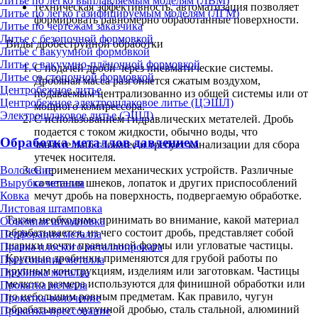
Литье по легко выплавляемым моделям (ЛВМ)
техническая эффективность, автоматизация позволяет
Литье по легко газифицируемым моделям (ЛГМ)
формировать равномерно обработанные поверхности.
Литье по чертежам заказчика
Литье с безопочной формовкой
Виды дробеструйной обработки
Литье с вакуумной формовкой
Литье с вакуумно-плёночной формовкой
С подачей дроби через пневматические системы.
Литье со стопочной формовкой
Дробяная масса разгоняется сжатым воздухом,
Центробежное литье
подаваемым централизованно из общей системы или от
Центробежное электрошлаковое литье (ЦЭШЛ)
мощного компрессора.
Электрошлаковое литье (ЭШЛ)
С использованием гидравлических метателей. Дробь
подается с током жидкости, обычно воды, что
Обработка металлов давлением
значительно сложнее и требует канализации для сбора
утечек носителя.
Волочение
С применением механических устройств. Различные
Вырубка металла
сочетания шнеков, лопаток и других приспособлений
Ковка
мечут дробь на поверхность, подвергаемую обработке.
Листовая штамповка
Также необходимо принимать во внимание, какой материал
Объёмная штамповка
обрабатывается, из чего состоит дробь, представляет собой
Перфорация металла
шарики почти правильной формы или угловатые частицы.
Правка плоского металлопроката
Крупные дробинки применяются для грубой работы по
Прессование металла
крупным конструкциям, изделиям или заготовкам. Частицы
Пробивка металла
мелкого размера используются для финишной обработки или
Прокатка металла
по небольшим ровным предметам. Как правило, чугун
Прокатка-волочение
обрабатывают чугунной дробью, сталь стальной, алюминий
Прокатка-прессование