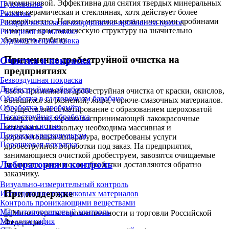
алюминиевой. Эффективна для снятия твердых минеральных
Пуклевание
слоев керамическая и стеклянная, хотя действует более
Раскатка
поверхностно. Наклеп металлов металлическими дробинами
Раскрой металла на координатно-пробивном прессе
изменяет кристаллическую структуру на значительно
Ротационная вытяжка
большую глубину.
Художественная ковка
Применение дробеструйной очистка на
Очистка и покраска
предприятиях
Безвоздушная покраска
Дробеструйная обработка
Часто применяется дробеструйная очистка от краски, окислов,
Обработка в галтовочном барабане
въевшихся загрязнений, жира, горюче-смазочных материалов.
Обработка в дробемёте
Осуществляется матирование с образованием шероховатой
Пескоструйная обработка
поверхности, хорошо воспринимающей лакокрасочные
Покраска кистью
материалы. Поскольку необходима массивная и
Покраска краскопультом
дорогостоящая аппаратура, востребованы услуги
Порошковая покраска
дробеструйной обработки под заказ. На предприятия,
занимающиеся очисткой дробеструем, завозятся очищаемые
Лаборатория и контроль
предметы, затем после обработки доставляются обратно
заказчику.
Визуально-измерительный контроль
При поддержке
Исследование порошковых материалов
Контроль проникающими веществами
Магнитопорошковый контроль
Металлография