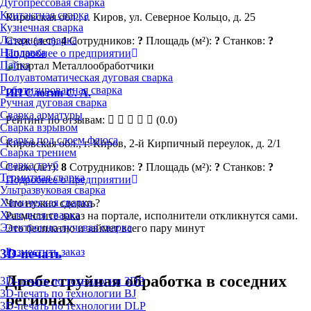
Дугопрессовая сварка
Контактная сварка
Кировская обл., г. Киров, ул. Северное Кольцо, д. 25
Кузнечная сварка
Лазерная сварка
Стаж (лет):
4
Сотрудников:
?
Площадь (м²):
?
Станков:
?
Наплавка
Подробнее о предприятии
Пайка
Полуавтоматическая дуговая сварка
Роботизированная сварка
ИП Слотин С. А.
Ручная дуговая сварка
Сварка арматуры
Рейтинг по отзывам:
(0.0)
Сварка взрывом
Сварка под слоем флюса
Кировская обл., г. Киров, 2-й Кирпичный переулок, д. 2/1
Сварка трением
Сварка труб
Стаж (лет):
8
Сотрудников:
?
Площадь (м²):
?
Станков:
?
Термитная сварка
Подробнее о предприятии
Ультразвуковая сварка
Химическая сварка
Что нужно сделать?
Холодная сварка
Разместите заказ на портале, исполнители откликнутся сами.
Электронно-лучевая сварка
Это бесплатно и займет всего пару минут
Разместить заказ
3D-печать
Дробеструйная обработка в соседних
3D-печать по технологии 3DP
3D-печать по технологии BJ
регионах
3D-печать по технологии DLP