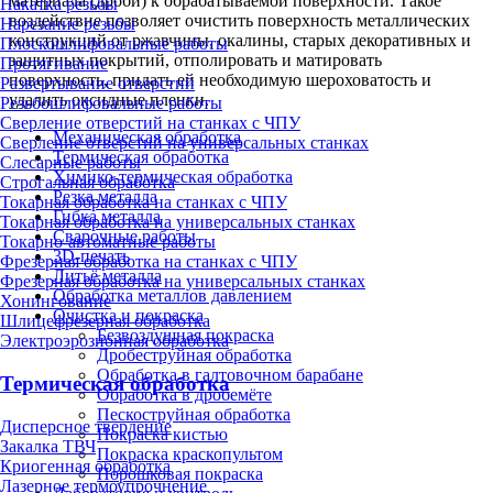
материала (дроби) к обрабатываемой поверхности. Такое
Накатка резьбы
воздействие позволяет очистить поверхность металлических
Нарезание резьбы
конструкций от ржавчины, окалины, старых декоративных и
Плоскошлифовальные работы
защитных покрытий, отполировать и матировать
Протягивание
поверхность, придать ей необходимую шероховатость и
Развертывание отверстий
удалить оксидные пленки.
Резьбошлифовальные работы
Сверление отверстий на станках с ЧПУ
Механическая обработка
Сверление отверстий на универсальных станках
Термическая обработка
Слесарные работы
Химико-термическая обработка
Строгальная обработка
Резка металла
Токарная обработка на станках с ЧПУ
Гибка металла
Токарная обработка на универсальных станках
Сварочные работы
Токарно-автоматные работы
3D-печать
Фрезерная обработка на станках с ЧПУ
Литьё металла
Фрезерная обработка на универсальных станках
Обработка металлов давлением
Хонингование
Очистка и покраска
Шлицефрезерная обработка
Безвоздушная покраска
Электроэрозионная обработка
Дробеструйная обработка
Обработка в галтовочном барабане
Термическая обработка
Обработка в дробемёте
Пескоструйная обработка
Дисперсное твердение
Покраска кистью
Закалка ТВЧ
Покраска краскопультом
Криогенная обработка
Порошковая покраска
Лазерное термоупрочнение