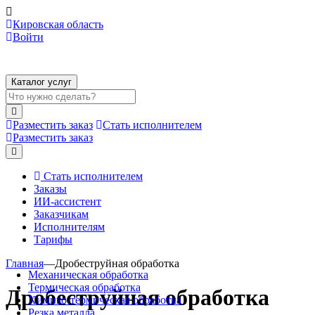
Кировская область
Войти
Каталог услуг
Разместить заказ
Стать исполнителем
Разместить заказ
Стать исполнителем
Заказы
ИИ-ассистент
Заказчикам
Исполнителям
Тарифы
Главная
—
Дробеструйная обработка
Механическая обработка
Термическая обработка
Дробеструйная обработка
Химико-термическая обработка
Резка металла