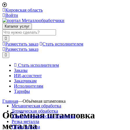
Кировская область
Войти
Каталог услуг
Разместить заказ
Стать исполнителем
Разместить заказ
Стать исполнителем
Заказы
ИИ-ассистент
Заказчикам
Исполнителям
Тарифы
Главная
—
Объёмная штамповка
Механическая обработка
Термическая обработка
Объёмная штамповка
Химико-термическая обработка
Резка металла
металла
Гибка металла