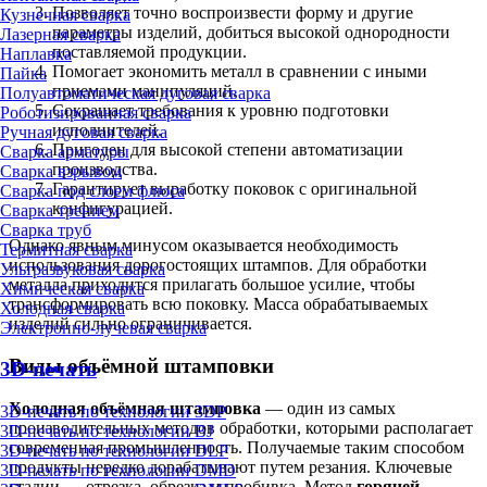
Позволяет точно воспроизвести форму и другие
Кузнечная сварка
параметры изделий, добиться высокой однородности
Лазерная сварка
поставляемой продукции.
Наплавка
Помогает экономить металл в сравнении с иными
Пайка
приемами манипуляций.
Полуавтоматическая дуговая сварка
Сокращает требования к уровню подготовки
Роботизированная сварка
исполнителей.
Ручная дуговая сварка
Пригоден для высокой степени автоматизации
Сварка арматуры
производства.
Сварка взрывом
Гарантирует выработку поковок с оригинальной
Сварка под слоем флюса
конфигурацией.
Сварка трением
Сварка труб
Однако явным минусом оказывается необходимость
Термитная сварка
использования дорогостоящих штампов. Для обработки
Ультразвуковая сварка
металла приходится прилагать большое усилие, чтобы
Химическая сварка
трансформировать всю поковку. Масса обрабатываемых
Холодная сварка
изделий сильно ограничивается.
Электронно-лучевая сварка
Виды объёмной штамповки
3D-печать
Холодная объёмная штамповка
— один из самых
3D-печать по технологии 3DP
производительных методов обработки, которыми располагает
3D-печать по технологии BJ
современная промышленность. Получаемые таким способом
3D-печать по технологии DLP
продукты нередко дорабатывают путем резания. Ключевые
3D-печать по технологии DMD
стадии — отрезка, обрезка и пробивка. Метод
горячей