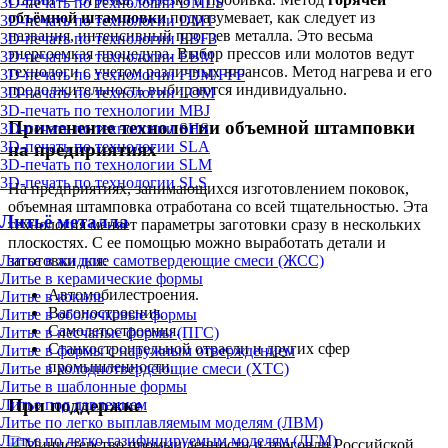
3D-печать по технологии DMLS
объёмной штамповки
подразумевает, как следует из
3D-печать по технологии DMT
названия, интенсивный прогрев металла. Это весьма
3D-печать по технологии EBF3
энергоемкая процедура. Выбор прессов или молотов ведут
3D-печать по технологии EBM
технологи с учетом различных нюансов. Метод нагрева и его
3D-печать по технологии FDM/FFF
продолжительность выбираются индивидуально.
3D-печать по технологии LOM
3D-печать по технологии MBJ
Применение технологии объемной штамповки
3D-печать по технологии SHS
3D-печать по технологии SLA
на предприятиях
3D-печать по технологии SLM
3D-печать по технологии SLS
На предприятиях, занимающихся изготовлением поковок,
объемная штамповка отработана со всей тщательностью. Эта
Литьё металла
технология меняет параметры заготовки сразу в нескольких
плоскостях. С ее помощью можно выработать детали и
Литье в жидкие самотвердеющие смеси (ЖСС)
заготовки для:
Литье в керамические формы
Автомобилестроения.
Литье в кокиль
Вагоностроения.
Литье в оболочковые формы
Самолетостроения.
Литье в песчаные формы (ПГС)
Станкостроительной отрасли и других сфер
Литье в формы с наружным отверждением
промышленности.
Литье в холоднотвердеющие смеси (ХТС)
Литье в шаблонные формы
При поддержке
Литье под давлением
Литье по легко выплавляемым моделям (ЛВМ)
Литье по легко газифицируемым моделям (ЛГМ)