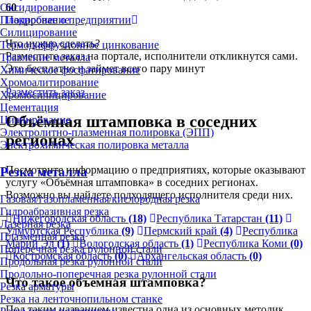
60
Оксидирование
Подробнее о предприятии
Плакирование
Силицирование
Что нужно сделать?
Термодиффузионное цинкование
Разместите заказ на портале, исполнители откликнутся сами.
Травление металла
Это бесплатно и займет всего пару минут
Химическое фосфатирование
Хромоалитирование
Разместить заказ
Хромосилицирование
Цементация
Объёмная штамповка в соседних
Цианирование
Электролитно-плазменная полировка (ЭПП)
регионах
Электрохимическая полировка металла
Посмотрите информацию о предприятиях, которые оказывают
Резка металла
услугу «Объёмная штамповка» в соседних регионах.
Возможно вы найдете подходящего исполнителя среди них.
Газовая/газопламенная/кислородная резка
Гидроабразивная резка
Нижегородская область
(18)
Республика Татарстан
(11)
Лазерная резка
Удмуртская Республика
(9)
Пермский край
(4)
Республика
Плазменная резка
Марий Эл
(1)
Вологодская область
(1)
Республика Коми
(0)
Поперечная резка рулонной стали
Костромская область
(0)
Архангельская область
(0)
Продольная резка рулонной стали
Продольно-поперечная резка рулонной стали
Что такое объемная штамповка?
Резка арматуры
Резка на ленточнопильном станке
Под таким названием известна одна из основных методик