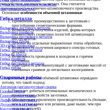
Резка пресс-ножницами
воздействия давлением на металл. Она считается
Рубка на гильотинных ножницах
разновидностью кузнечно-штамповочного производства.
Фигурная резка труб
Основные
особенности объемной штамповки
:
Гибка металла
Применение преимущественно к заготовкам с
простейшими геометрическими формами.
Вальцовка листового металла
Возможность получения изделий, форма которых
Вальцовка профиля
соответствует геометрии полостей штампующих
Вальцовка пруткового металла
инструментов.
Вальцовка трубы
Деление на отдельные выраженные этапы обработки.
3D-гибка проволоки
Возможность получения широкого спектра готовых
Гибка листового металла
деталей.
Гибка на прессе
Возможность проведения в холодном и горячем
Гибка профиля
состоянии.
Гибка пруткового металла
Пригодность для манипуляций с заготовками массой от
Гибка трубы
считанных граммов до нескольких килограммов.
Сварочные работы
Пользоваться услугами объёмной штамповки оправдано
потому, что такой подход:
Аргонная (аргонодуговая) сварка
Помогает добиться оптимальных механических и
Газовая сварка
практических свойств заготовки.
Газопрессовая сварка
Обеспечивает приличную производительность (больше,
Диффузионная сварка
чем в случае ковки или резания, даже выше, чем при
Дугопрессовая сварка
отливке деталей).
Контактная сварка