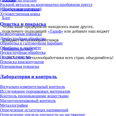
Реклама на портале
Раскрой металла на координатно-пробивном прессе
Подбор исполнителей
Ротационная вытяжка
Художественная ковка
Блог
Очистка и покраска
Чтобы ваше предприятие находилось выше других,
подключите подходящий
«Тариф»
или добавьте наш виджет
Безвоздушная покраска
Дробеструйная обработка
Обработка в галтовочном барабане
Обработка в дробемёте
Добавить виджет
Пескоструйная обработка
Покраска кистью
© 2017-2026. Металлообработчики всех стран, объединяйтесь!
Покраска краскопультом
Порошковая покраска
Лаборатория и контроль
Визуально-измерительный контроль
Исследование порошковых материалов
Контроль проникающими веществами
Магнитопорошковый контроль
Металлография
Определение остаточных напряжений
Определение предела прочности на растяжение