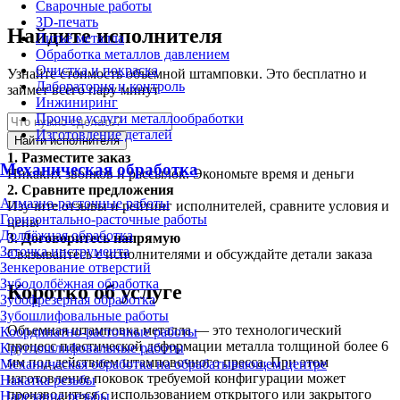
Сварочные работы
3D-печать
Найдите исполнителя
Литьё металла
Обработка металлов давлением
Очистка и покраска
Узнайте стоимость объёмной штамповки. Это бесплатно и
Лаборатория и контроль
займет всего пару минут
Инжиниринг
Прочие услуги металлообработки
Изготовление деталей
Найти исполнителя
1.
Разместите заказ
Механическая обработка
Никаких звонков и рассылок. Экономьте время и деньги
2.
Сравните предложения
Алмазно-расточные работы
Изучите отзывы и рейтинг исполнителей, сравните условия и
Горизонтально-расточные работы
цены
Долбёжная обработка
3.
Договоритесь напрямую
Заточка инструмента
Связывайтесь с исполнителями и обсуждайте детали заказа
Зенкерование отверстий
Зубодолбёжная обработка
Коротко об услуге
Зубофрезерная обработка
Зубошлифовальные работы
Объемная штамповка металла — это технологический
Координатно-расточные работы
процесс пластической деформации металла толщиной более 6
Круглошлифовальные работы
мм под действием штамповочного пресса. При этом
Механическая обработка на обрабатывающем центре
изготовление поковок требуемой конфигурации может
Накатка резьбы
производиться с использованием открытого или закрытого
Нарезание резьбы